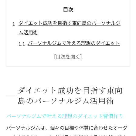
目次
ダイエット成功を目指す東向島のパーソナルジ
ム活用術
パーソナルジムで叶える理想のダイエット
習慣作り
東向島でパーソナルジムを選ぶ際の注目ポ
イント
曳舟エリアのパーソナルジムに通うメリッ
ダイエット成功を目指す東向
トとは
島のパーソナルジム活用術
墨田区で実感できるパーソナルジム効果と
実例紹介
パーソナルジムで叶える理想のダイエット習慣作り
パーソナルジムと食事管理で相乗的に痩せ
パーソナルジムは、個々の目標や体質に合わせたオーダ
る方法