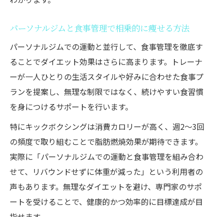
楽しさを感じることで継続できるダイエッ
ト法の選び方
パーソナルジムと食事管理で相乗的に痩せる方法
墨田区で見つける自分に合ったダイエット
パーソナルジムでの運動と並行して、食事管理を徹底す
法のヒント
ることでダイエット効果はさらに高まります。トレーナ
ーが一人ひとりの生活スタイルや好みに合わせた食事プ
ランを提案し、無理な制限ではなく、続けやすい食習慣
を身につけるサポートを行います。
特にキックボクシングは消費カロリーが高く、週2〜3回
の頻度で取り組むことで脂肪燃焼効果が期待できます。
実際に「パーソナルジムでの運動と食事管理を組み合わ
せて、リバウンドせずに体重が減った」という利用者の
声もあります。無理なダイエットを避け、専門家のサポ
ートを受けることで、健康的かつ効率的に目標達成が目
指せます。