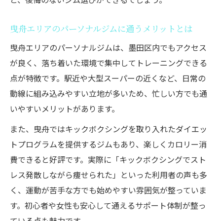
女性専用パーソナルジムで安心してダイエ
ットを実践
曳舟エリアのパーソナルジムに通うメリットとは
女性向けトレーニングメニューが充実する
曳舟エリアのパーソナルジムは、墨田区内でもアクセス
理由と効果
が良く、落ち着いた環境で集中してトレーニングできる
パーソナルジムで姿勢改善や体型変化を実
点が特徴です。駅近や大型スーパーの近くなど、日常の
感する方法
動線に組み込みやすい立地が多いため、忙しい方でも通
女性の悩みに寄り添うパーソナルジムのサ
いやすいメリットがあります。
ポート体制
また、曳舟ではキックボクシングを取り入れたダイエッ
運動が苦手でも始めやすいパーソナルジムの選
トプログラムを提供するジムもあり、楽しくカロリー消
び方
費できると好評です。実際に「キックボクシングでスト
運動初心者が安心して通えるパーソナルジ
レス発散しながら痩せられた」といった利用者の声も多
ムの条件
く、運動が苦手な方でも始めやすい雰囲気が整っていま
す。初心者や女性も安心して通えるサポート体制が整っ
パーソナルジムで無理なくダイエットを始
ている点も魅力です。
めるコツ