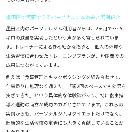
苦手意識を克服できるパーソナルジムのサ
墨田区で実感できるパーソナルジム効果と実例紹介
ポート内容
墨田区内のパーソナルジム利用者からは、2ヶ月で3〜5
女性でも通いやすいパーソナルジムの選び
キロの減量を実現したという声が多く寄せられていま
方と注意点
す。トレーナーによるきめ細かな指導と、個人の体質や
墨田区で評判のパーソナルジムならではの
生活習慣に合わせたトレーニングプランが、短期間での
安心感
成果につながっています。
楽しく続くダイエット法を見つける秘訣
例えば「食事管理とキックボクシングを組み合わせて、
パーソナルジムで楽しく続けるダイエット
仕事帰りに無理なく通えた」「週2回のペースでも効果を
習慣の作り方
実感できた」という具体的な体験談があり、特に食事指
ダイエットが続かない人におすすめする行
導と運動の両立が成功のカギとされています。これらの
動の工夫
実例からも、パーソナルジムはダイエットだけでなく、
パーソナルジムとキックボクシングの併用
健康的な生活習慣の定着にも大きく貢献していることが
で得られる効果
わかります。