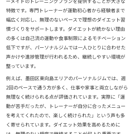
ーメイドのトレーニングプランを提供することが大きな
キックボクシング併用で痩せやすい体質を作る
特徴です。専門トレーナーが運動初心者から経験者まで
コツ
幅広く対応し、無理のないペースで理想のダイエット習
キックボクシングとパーソナルジム併用の
慣づくりをサポートします。ダイエットが続かない理由
効果的な進め方
の多くは自己流の運動や食事制限によるモチベーション
キックボクシングで脂肪燃焼を高めるポイ
低下ですが、パーソナルジムでは一人ひとりに合わせた
ント解説
声かけや進捗管理が行われるため、継続しやすい環境が
整っています。
パーソナルジムとキックボクシングの違い
と選び方
例えば、墨田区東向島エリアのパーソナルジムでは、週
女性向けキックボクシングで楽しく続くダ
2回のペースで通う方が多く、仕事や家事と両立しながら
イエット習慣
無理なく続けられる点が評価されています。実際に「運
初心者が安心して始められるキックボクシ
動が苦手だったが、トレーナーが自分に合ったメニュー
ングの特徴
を考えてくれたので、楽しく続けられた」という声も多
く寄せられています。ダイエット効果を高めるために
無理なく続くジム選びと通いやすさのポイント
は、無理のない頻度で継続することが何より重要です。