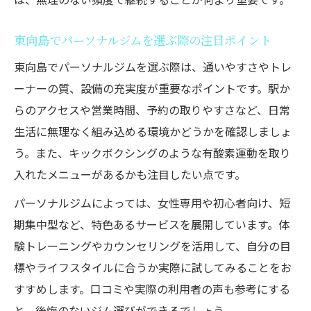
解説
パーソナルジムの通いやすさが続ける秘訣
東向島でパーソナルジムを選ぶ際の注目ポイント
になる理由
東向島でパーソナルジムを選ぶ際は、通いやすさやトレ
東向島エリアで選ぶジムのアクセスと営業
ーナーの質、設備の充実度が重要なポイントです。駅か
時間の重要性
らのアクセスや営業時間、予約の取りやすさなど、日常
女性に優しいパーソナルジムの雰囲気やサ
生活に無理なく組み込める環境かどうかを確認しましょ
ービス紹介
う。また、キックボクシングのような有酸素運動を取り
初心者でも無理なく続くジム選びのコツと
入れたメニューがあるかも注目したい点です。
比較ポイント
パーソナルジムによっては、女性専用や初心者向け、短
パーソナルジムの体験利用で分かる選び方
期集中型など、特色あるサービスを展開しています。体
のポイント
験トレーニングやカウンセリングを活用して、自分の目
女性向けトレーニングが充実する墨田区の魅力
標やライフスタイルに合うか実際に試してみることをお
墨田区で女性に人気のパーソナルジムの特
すすめします。口コミや実際の利用者の声も参考にする
長と評判
と、後悔のないジム選びができるでしょう。