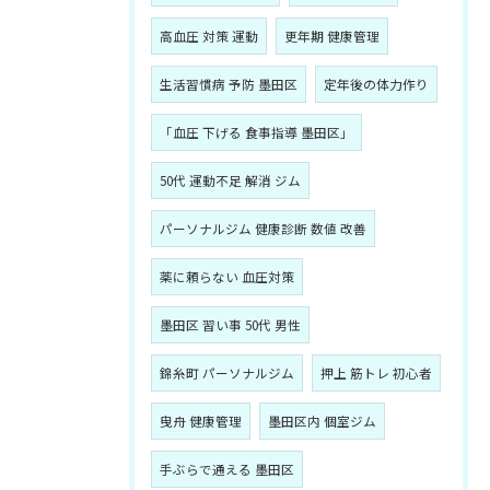
高血圧 対策 運動
更年期 健康管理
生活習慣病 予防 墨田区
定年後の体力作り
「血圧 下げる 食事指導 墨田区」
50代 運動不足 解消 ジム
パーソナルジム 健康診断 数値 改善
薬に頼らない 血圧対策
墨田区 習い事 50代 男性
錦糸町 パーソナルジム
押上 筋トレ 初心者
曳舟 健康管理
墨田区内 個室ジム
手ぶらで通える 墨田区