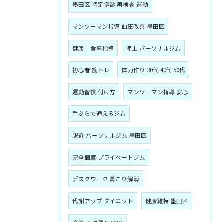
墨田区 特定健診 再検査 運動
マンツーマン指導 血圧改善 墨田区
健康 食事指導
押上 パーソナルジム
初心者 筋トレ
体力作り 30代 40代 50代
運動習慣 付け方
マンツーマン指導 安心
手ぶらで通えるジム
駅近 パーソナルジム 墨田区
完全個室 プライベートジム
デスクワーク 肩こり解消
代謝アップ ダイエット
健康維持 墨田区