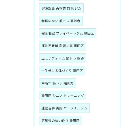
健康診断 再検査 対策 ジム
無理のない 筋トレ 高齢者
完全個室 プライベートジム 墨田区
運動不足解消 習い事 墨田区
正しいフォーム 筋トレ 指導
一生歩ける体づくり 墨田区
中高年 筋トレ 始め方
墨田区 シニア トレーニング
運動苦手 克服 パーソナルジム
定年後の体力作り 墨田区