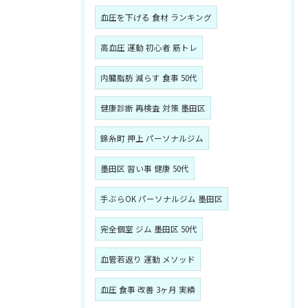
血圧を下げる 食材 ランキング
高血圧 運動 初心者 筋トレ
内臓脂肪 減らす 食事 50代
健康診断 再検査 対策 墨田区
錦糸町 押上 パーソナルジム
墨田区 習い事 健康 50代
手ぶらOK パーソナルジム 墨田区
完全個室 ジム 墨田区 50代
血管若返り 運動 メソッド
血圧 食事 改善 3ヶ月 実績