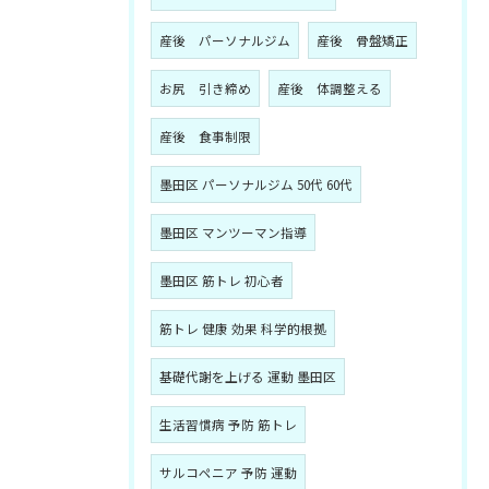
産後 パーソナルジム
産後 骨盤矯正
お尻 引き締め
産後 体調整える
産後 食事制限
墨田区 パーソナルジム 50代 60代
墨田区 マンツーマン指導
墨田区 筋トレ 初心者
筋トレ 健康 効果 科学的根拠
基礎代謝を上げる 運動 墨田区
生活習慣病 予防 筋トレ
サルコペニア 予防 運動