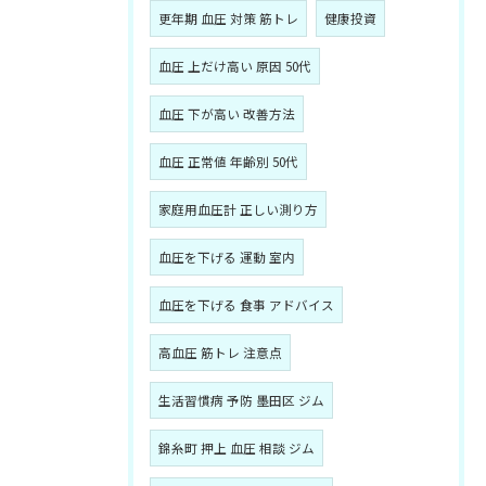
更年期 血圧 対策 筋トレ
健康投資
血圧 上だけ高い 原因 50代
血圧 下が高い 改善方法
血圧 正常値 年齢別 50代
家庭用血圧計 正しい測り方
血圧を下げる 運動 室内
血圧を下げる 食事 アドバイス
高血圧 筋トレ 注意点
生活習慣病 予防 墨田区 ジム
錦糸町 押上 血圧 相談 ジム