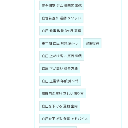
完全個室 ジム 墨田区 50代
血管若返り 運動 メソッド
血圧 食事 改善 3ヶ月 実績
更年期 血圧 対策 筋トレ
健康投資
血圧 上だけ高い 原因 50代
血圧 下が高い 改善方法
血圧 正常値 年齢別 50代
家庭用血圧計 正しい測り方
血圧を下げる 運動 室内
血圧を下げる 食事 アドバイス