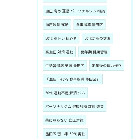
血圧 高め 運動 パーソナルジム 相談
血圧改善 運動
食事指導 墨田区
50代 筋トレ 初心者
50代からの健康
高血圧 対策 運動
更年期 健康管理
生活習慣病 予防 墨田区
定年後の体力作り
「血圧 下げる 食事指導 墨田区」
50代 運動不足 解消 ジム
パーソナルジム 健康診断 数値 改善
薬に頼らない 血圧対策
墨田区 習い事 50代 男性