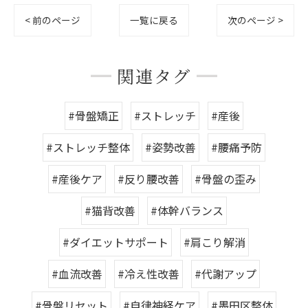
< 前のページ
一覧に戻る
次のページ >
関連タグ
#骨盤矯正
#ストレッチ
#産後
#ストレッチ整体
#姿勢改善
#腰痛予防
#産後ケア
#反り腰改善
#骨盤の歪み
#猫背改善
#体幹バランス
#ダイエットサポート
#肩こり解消
#血流改善
#冷え性改善
#代謝アップ
#骨盤リセット
#自律神経ケア
#墨田区整体