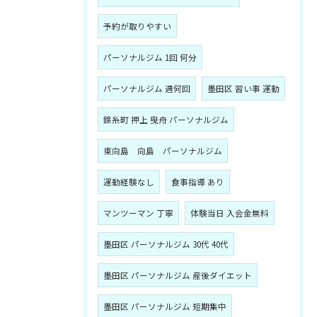
予約が取りやすい
パーソナルジム 1回 何分
パーソナルジム 週何回
墨田区 習い事 運動
錦糸町 押上 曳舟 パーソナルジム
東向島 向島 パーソナルジム
運動経験なし
食事指導 あり
マンツーマン 丁寧
体験当日 入会金無料
墨田区 パーソナルジム 30代 40代
墨田区 パーソナルジム 産後ダイエット
墨田区 パーソナルジム 短期集中