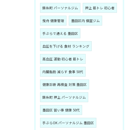
錦糸町 パーソナルジム
押上 筋トレ 初心者
曳舟 健康管理
墨田区内 個室ジム
手ぶらで通える 墨田区
血圧を下げる 食材 ランキング
高血圧 運動 初心者 筋トレ
内臓脂肪 減らす 食事 50代
健康診断 再検査 対策 墨田区
錦糸町 押上 パーソナルジム
墨田区 習い事 健康 50代
手ぶらOK パーソナルジム 墨田区