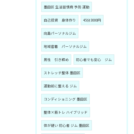
墨田区 生活習慣病 予防 運動
自己投資 身体作り
45分3000円
向島パーソナルジム
地域密着 パーソナルジム
男性 引き締め
初心者でも安心 ジム
ストレッチ整体 墨田区
運動前に整える ジム
コンディショニング 墨田区
整体×筋トレ ハイブリッド
体が硬い 初心者 ジム 墨田区