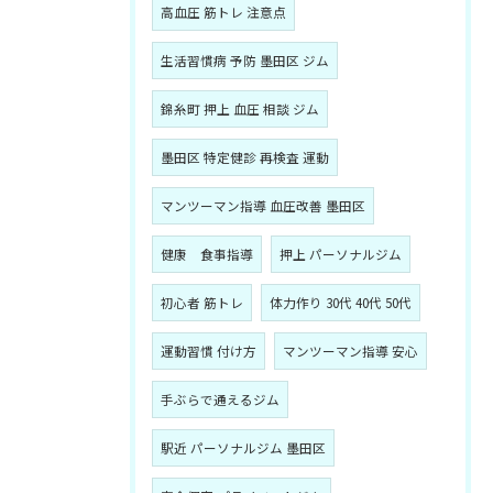
高血圧 筋トレ 注意点
生活習慣病 予防 墨田区 ジム
錦糸町 押上 血圧 相談 ジム
墨田区 特定健診 再検査 運動
マンツーマン指導 血圧改善 墨田区
健康 食事指導
押上 パーソナルジム
初心者 筋トレ
体力作り 30代 40代 50代
運動習慣 付け方
マンツーマン指導 安心
手ぶらで通えるジム
駅近 パーソナルジム 墨田区