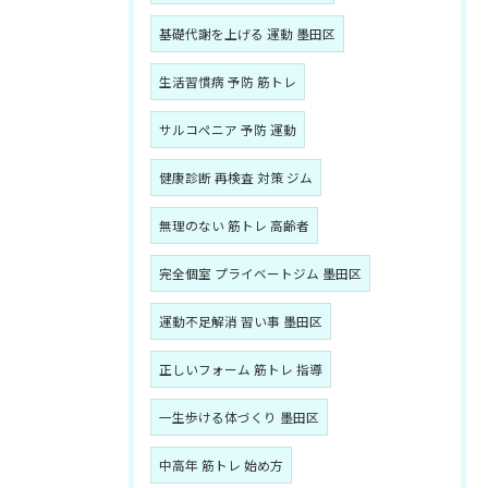
基礎代謝を上げる 運動 墨田区
生活習慣病 予防 筋トレ
サルコペニア 予防 運動
健康診断 再検査 対策 ジム
無理のない 筋トレ 高齢者
完全個室 プライベートジム 墨田区
運動不足解消 習い事 墨田区
正しいフォーム 筋トレ 指導
一生歩ける体づくり 墨田区
中高年 筋トレ 始め方