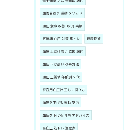
完全個室 ジム 墨田区 50代
血管若返り 運動 メソッド
血圧 食事 改善 3ヶ月 実績
更年期 血圧 対策 筋トレ
健康投資
血圧 上だけ高い 原因 50代
血圧 下が高い 改善方法
血圧 正常値 年齢別 50代
家庭用血圧計 正しい測り方
血圧を下げる 運動 室内
血圧を下げる 食事 アドバイス
高血圧 筋トレ 注意点