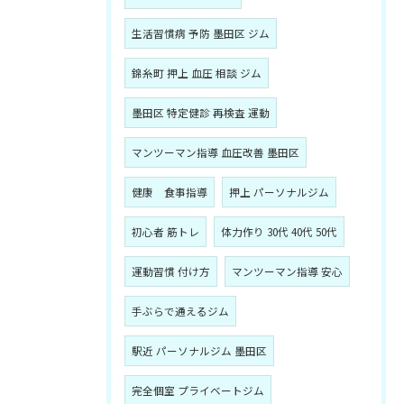
生活習慣病 予防 墨田区 ジム
錦糸町 押上 血圧 相談 ジム
墨田区 特定健診 再検査 運動
マンツーマン指導 血圧改善 墨田区
健康 食事指導
押上 パーソナルジム
初心者 筋トレ
体力作り 30代 40代 50代
運動習慣 付け方
マンツーマン指導 安心
手ぶらで通えるジム
駅近 パーソナルジム 墨田区
完全個室 プライベートジム