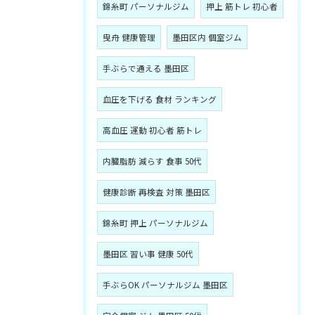
錦糸町 パーソナルジム
押上 筋トレ 初心者
曳舟 健康管理
墨田区内 個室ジム
手ぶらで通える 墨田区
血圧を下げる 食材 ランキング
高血圧 運動 初心者 筋トレ
内臓脂肪 減らす 食事 50代
健康診断 再検査 対策 墨田区
錦糸町 押上 パーソナルジム
墨田区 習い事 健康 50代
手ぶらOK パーソナルジム 墨田区