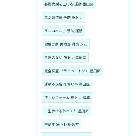
基礎代謝を上げる 運動 墨田区
生活習慣病 予防 筋トレ
サルコペニア 予防 運動
健康診断 再検査 対策 ジム
無理のない 筋トレ 高齢者
完全個室 プライベートジム 墨田区
運動不足解消 習い事 墨田区
正しいフォーム 筋トレ 指導
一生歩ける体づくり 墨田区
中高年 筋トレ 始め方