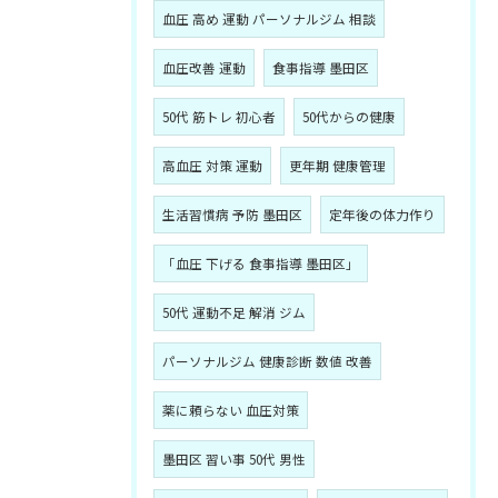
血圧 高め 運動 パーソナルジム 相談
血圧改善 運動
食事指導 墨田区
50代 筋トレ 初心者
50代からの健康
高血圧 対策 運動
更年期 健康管理
生活習慣病 予防 墨田区
定年後の体力作り
「血圧 下げる 食事指導 墨田区」
50代 運動不足 解消 ジム
パーソナルジム 健康診断 数値 改善
薬に頼らない 血圧対策
墨田区 習い事 50代 男性