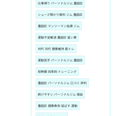
仕事帰り パーソナルジム 墨田区
シューズ預かり無料 ジム 墨田区
墨田区 マンツーマン指導 ジム
運動不足解消 墨田区 習い事
40代 50代 健康維持 筋トレ
運動苦手 パーソナルジム 墨田区
短時間 効率的 トレーニング
墨田区 パーソナルジム 口コミ 評判
続けやすい パーソナルジム 理由
墨田区 健康寿命 延ばす 運動