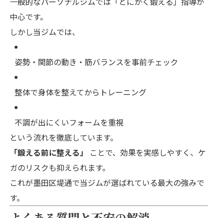
一般的なパーソナルジムでは「とにかく鍛える」指導が
中心です。
しかし当ジムでは、
姿勢・関節の動き・筋バランスを事前チェック
整体で身体を整えてからトレーニング
不調が出にくいフォームを重視
という流れを徹底しています。
「鍛える前に整える」
ことで、効果を実感しやすく、ケ
ガのリスクも抑えられます。
これが墨田区堤通で当ジムが選ばれている最大の強みで
す。
よくある質問と不安の解消