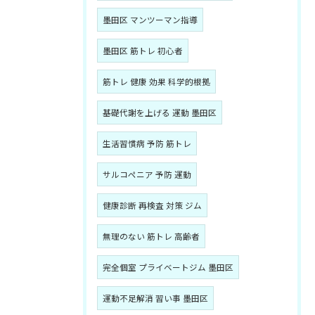
墨田区 マンツーマン指導
墨田区 筋トレ 初心者
筋トレ 健康 効果 科学的根拠
基礎代謝を上げる 運動 墨田区
生活習慣病 予防 筋トレ
サルコペニア 予防 運動
健康診断 再検査 対策 ジム
無理のない 筋トレ 高齢者
完全個室 プライベートジム 墨田区
運動不足解消 習い事 墨田区