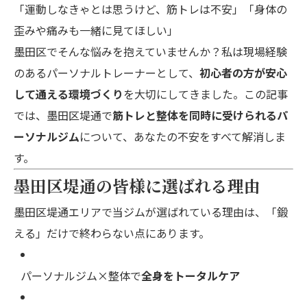
「運動しなきゃとは思うけど、筋トレは不安」「身体の
歪みや痛みも一緒に見てほしい」
墨田区でそんな悩みを抱えていませんか？私は現場経験
のあるパーソナルトレーナーとして、
初心者の方が安心
して通える環境づくり
を大切にしてきました。この記事
では、墨田区堤通で
筋トレと整体を同時に受けられるパ
ーソナルジム
について、あなたの不安をすべて解消しま
す。
墨田区堤通の皆様に選ばれる理由
墨田区堤通エリアで当ジムが選ばれている理由は、「鍛
える」だけで終わらない点にあります。
パーソナルジム×整体で
全身をトータルケア