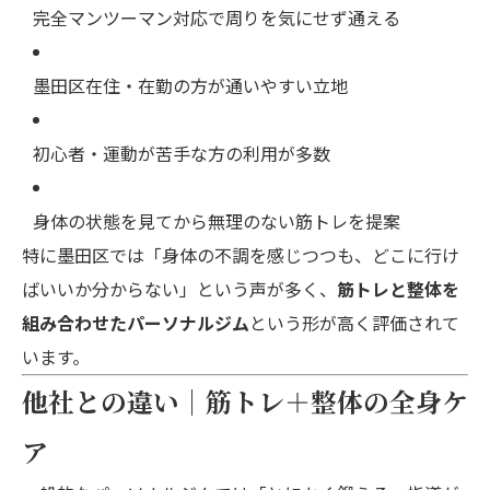
完全マンツーマン対応で周りを気にせず通える
墨田区在住・在勤の方が通いやすい立地
初心者・運動が苦手な方の利用が多数
身体の状態を見てから無理のない筋トレを提案
特に墨田区では「身体の不調を感じつつも、どこに行け
ばいいか分からない」という声が多く、
筋トレと整体を
組み合わせたパーソナルジム
という形が高く評価されて
います。
他社との違い｜筋トレ＋整体の全身ケ
ア