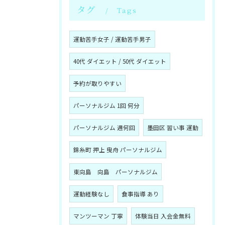
タグ
Tags
運動苦手女子 / 運動苦手男子
40代 ダイエット / 50代 ダイエット
予約が取りやすい
パーソナルジム 1回 何分
パーソナルジム 週何回
墨田区 習い事 運動
錦糸町 押上 曳舟 パーソナルジム
東向島 向島 パーソナルジム
運動経験なし
食事指導 あり
マンツーマン 丁寧
体験当日 入会金無料