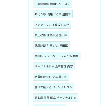
丁寧な指導 墨田区 クチコミ
40代 50代 健康づくり 墨田区
マンツーマン指導 安心安全
血圧改善 運動不足 墨田区
健康診断 対策 ジム 墨田区
墨田区 プライベートジム 完全個室
パーソナルジム 食事管理 内容
糖質制限なし ジム 墨田区
食べて痩せる パーソナルジム
高血圧 改善 献立 パーソナルジム