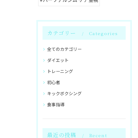
カテゴリー
Categories
全てのカテゴリー
ダイエット
トレーニング
初心者
キックボクシング
食事指導
最近の投稿
Recent