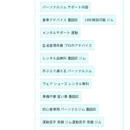
パーソナルジム サポート内容
食事アドバイス 墨田区
LINE相談可能 ジム
メンタルサポート 運動
生活習慣改善 プロのアドバイス
レンタル品無料 墨田区 ジム
手ぶらで通える パーソナルジム
ウェア シューズ レンタル無料
準備不要 習い事 墨田区
初心者専用 パーソナルジム 墨田区
運動苦手 克服 ジム運動苦手 克服 ジム