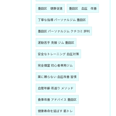
墨田区 健康促進
墨田区 血圧 改善
丁寧な指導 パーソナルジム 墨田区
墨田区 パーソナルジム クチコミ 評判
運動苦手 克服 ジム 墨田区
安全なトレーニング 血圧対策
完全個室 初心者専用ジム
薬に頼らない 血圧改善 習慣
血管年齢 若返り メソッド
食事改善 アドバイス 墨田区
健康寿命を延ばす 筋トレ