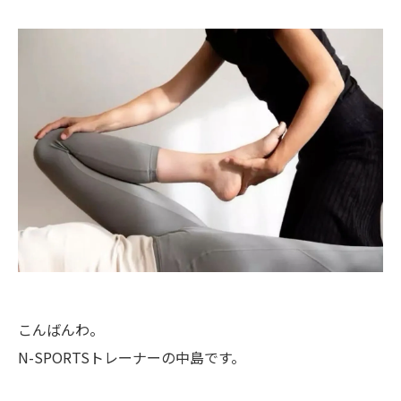
こんばんわ。
N-SPORTSトレーナーの中島です。