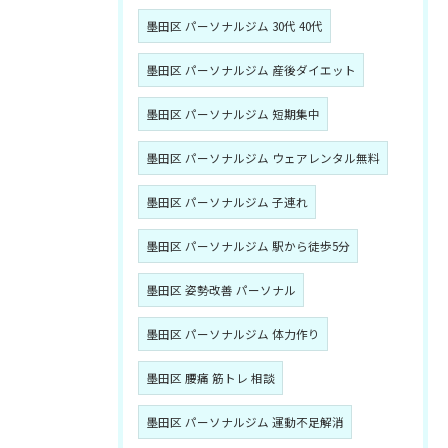
墨田区 パーソナルジム 30代 40代
墨田区 パーソナルジム 産後ダイエット
墨田区 パーソナルジム 短期集中
墨田区 パーソナルジム ウェアレンタル無料
墨田区 パーソナルジム 子連れ
墨田区 パーソナルジム 駅から徒歩5分
墨田区 姿勢改善 パーソナル
墨田区 パーソナルジム 体力作り
墨田区 腰痛 筋トレ 相談
墨田区 パーソナルジム 運動不足解消