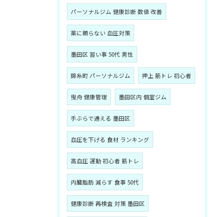
パーソナルジム 健康診断 数値 改善
薬に頼らない 血圧対策
墨田区 習い事 50代 男性
錦糸町 パーソナルジム
押上 筋トレ 初心者
曳舟 健康管理
墨田区内 個室ジム
手ぶらで通える 墨田区
血圧を下げる 食材 ランキング
高血圧 運動 初心者 筋トレ
内臓脂肪 減らす 食事 50代
健康診断 再検査 対策 墨田区