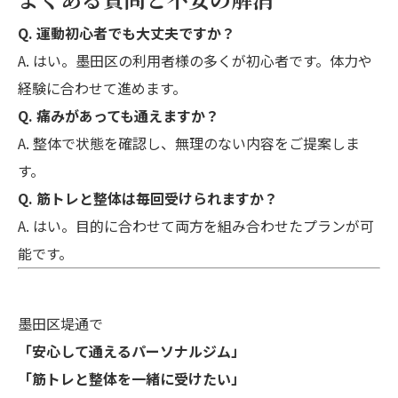
Q. 運動初心者でも大丈夫ですか？
A. はい。墨田区の利用者様の多くが初心者です。体力や
経験に合わせて進めます。
Q. 痛みがあっても通えますか？
A. 整体で状態を確認し、無理のない内容をご提案しま
す。
Q. 筋トレと整体は毎回受けられますか？
A. はい。目的に合わせて両方を組み合わせたプランが可
能です。
墨田区堤通で
「安心して通えるパーソナルジム」
「筋トレと整体を一緒に受けたい」