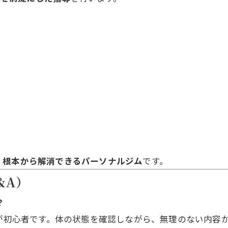
、
根本から解消できるパーソナルジム
です。
&A）
？
くが初心者です。体の状態を確認しながら、無理のない内容