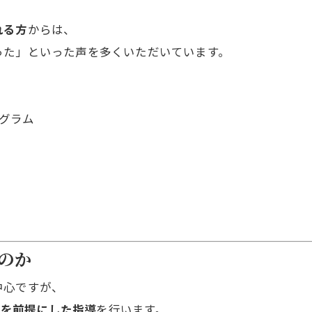
れる方
からは、
った」といった声を多くいただいています。
グラム
。
のか
中心ですが、
）を前提にした指導
を行います。