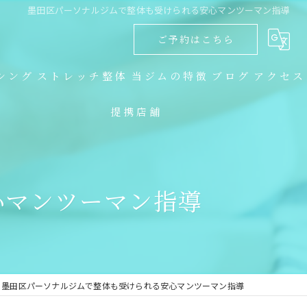
墨田区パーソナルジムで整体も受けられる安心マンツーマン指導
ご予約はこちら
シング
ストレッチ整体
当ジムの特徴
ブログ
アクセス
提携店舗
ダイエット
コラム
キックボクシング
心マンツーマン指導
トレーニング
食事指導
ストレッチ整体
墨田区パーソナルジムで整体も受けられる安心マンツーマン指導