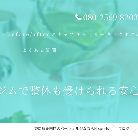
080-2569-8203
プト
before/after
スタッフ
ギャラリー
キックボク
よくある質問
ジムで整体も受けられる安
東京都墨田区のパーソナルジムならN-sports
ブログ