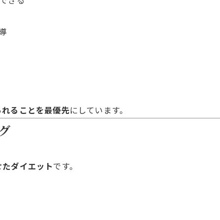
中できる
導
られることを最優先
にしています。
グ
せたダイエット
です。