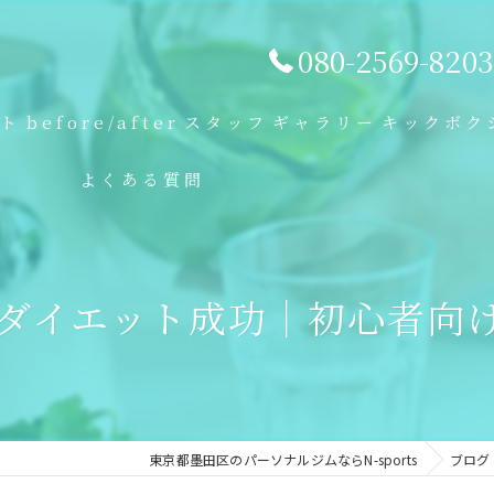
080-2569-8203
プト
before/after
スタッフ
ギャラリー
キックボク
よくある質問
ダイエット成功｜初心者向
東京都墨田区のパーソナルジムならN-sports
ブログ