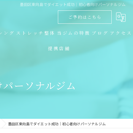
墨田区東向島でダイエット成功｜初心者向けパーソナルジム
ご予約はこちら
シング
ストレッチ整体
当ジムの特徴
ブログ
アクセス
提携店舗
ダイエット
コラム
キックボクシング
けパーソナルジム
トレーニング
食事指導
ストレッチ整体
墨田区東向島でダイエット成功｜初心者向けパーソナルジム