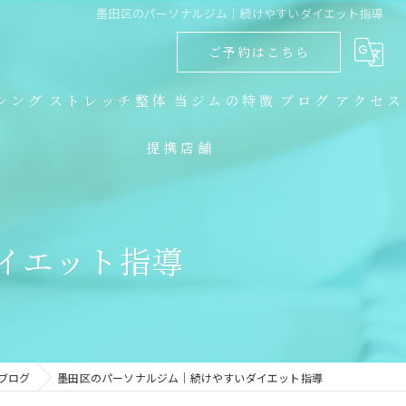
墨田区のパーソナルジム｜続けやすいダイエット指導
ご予約はこちら
シング
ストレッチ整体
当ジムの特徴
ブログ
アクセス
提携店舗
ダイエット
コラム
キックボクシング
イエット指導
トレーニング
食事指導
ストレッチ整体
ブログ
墨田区のパーソナルジム｜続けやすいダイエット指導