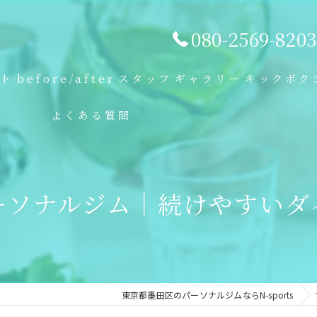
080-2569-8203
プト
before/after
スタッフ
ギャラリー
キックボク
よくある質問
ーソナルジム｜続けやすいダ
東京都墨田区のパーソナルジムならN-sports