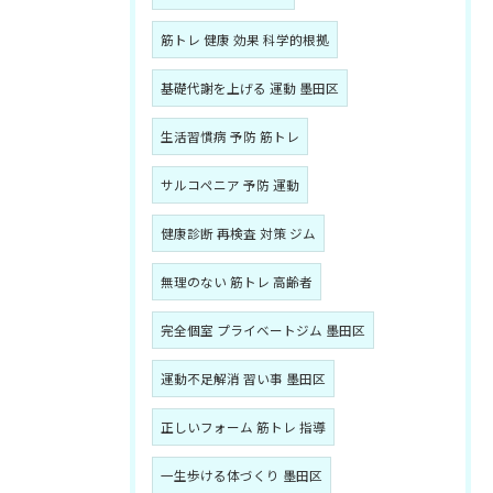
筋トレ 健康 効果 科学的根拠
基礎代謝を上げる 運動 墨田区
生活習慣病 予防 筋トレ
サルコペニア 予防 運動
健康診断 再検査 対策 ジム
無理のない 筋トレ 高齢者
完全個室 プライベートジム 墨田区
運動不足解消 習い事 墨田区
正しいフォーム 筋トレ 指導
一生歩ける体づくり 墨田区