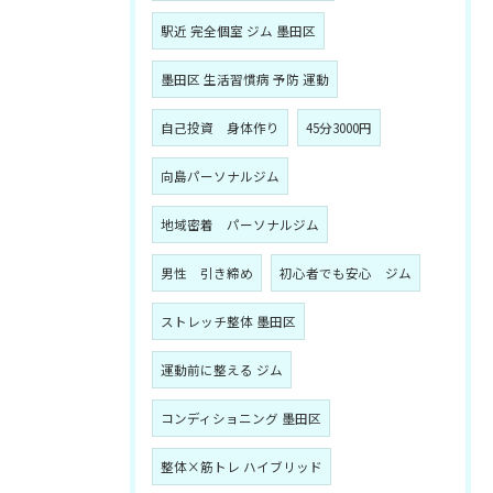
駅近 完全個室 ジム 墨田区
墨田区 生活習慣病 予防 運動
自己投資 身体作り
45分3000円
向島パーソナルジム
地域密着 パーソナルジム
男性 引き締め
初心者でも安心 ジム
ストレッチ整体 墨田区
運動前に整える ジム
コンディショニング 墨田区
整体×筋トレ ハイブリッド