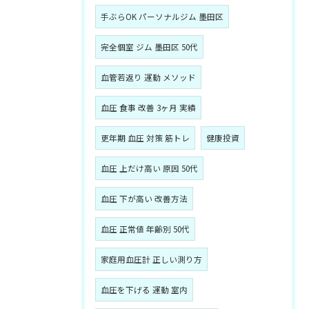
手ぶらOK パーソナルジム 墨田区
完全個室 ジム 墨田区 50代
血管若返り 運動 メソッド
血圧 食事 改善 3ヶ月 実績
更年期 血圧 対策 筋トレ
健康投資
血圧 上だけ高い 原因 50代
血圧 下が高い 改善方法
血圧 正常値 年齢別 50代
家庭用血圧計 正しい測り方
血圧を下げる 運動 室内