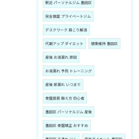
駅近 パーソナルジム 墨田区
完全個室 プライベートジム
デスクワーク 肩こり解消
代謝アップ ダイエット
健康維持 墨田区
産後 お湯漏れ 原因
お湯漏れ 予防 トレーニング
産後 尿漏れ いつまで
骨盤底筋 鍛え方 初心者
墨田区 パーソナルジム 産後
墨田区 骨盤矯正 おすすめ
墨田区 子連れ ジム
産後ダイエット 墨田区