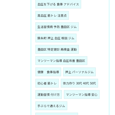
血圧を下げる 食事 アドバイス
高血圧 筋トレ 注意点
生活習慣病 予防 墨田区 ジム
錦糸町 押上 血圧 相談 ジム
墨田区 特定健診 再検査 運動
マンツーマン指導 血圧改善 墨田区
健康 食事指導
押上 パーソナルジム
初心者 筋トレ
体力作り 30代 40代 50代
運動習慣 付け方
マンツーマン指導 安心
手ぶらで通えるジム