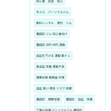
初心者 安全 安心
手ぶら パーソナルジム
無料レンタル 便利 ジム
墨田区 ジム 初心者向け
墨田区 50代 60代 運動
血圧を下げる 運動 筋トレ
高血圧 改善 運動不足
健康診断 再検査 対策
血圧 高い 病気 リスク 回避
墨田区 健康促進
墨田区 血圧 改善
丁寧な指導 パーソナルジム 墨田区