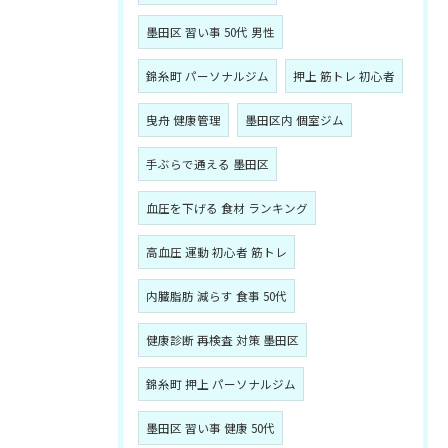
墨田区 習い事 50代 男性
錦糸町 パーソナルジム
押上 筋トレ 初心者
曳舟 健康管理
墨田区内 個室ジム
手ぶらで通える 墨田区
血圧を下げる 食材 ランキング
高血圧 運動 初心者 筋トレ
内臓脂肪 減らす 食事 50代
健康診断 再検査 対策 墨田区
錦糸町 押上 パーソナルジム
墨田区 習い事 健康 50代