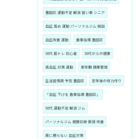
墨田区 運動不足 解消 習い事 シニア
血圧 高め 運動 パーソナルジム 相談
血圧改善 運動
食事指導 墨田区
50代 筋トレ 初心者
50代からの健康
高血圧 対策 運動
更年期 健康管理
生活習慣病 予防 墨田区
定年後の体力作り
「血圧 下げる 食事指導 墨田区」
50代 運動不足 解消 ジム
パーソナルジム 健康診断 数値 改善
薬に頼らない 血圧対策