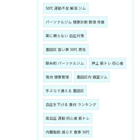
50代 運動不足 解消 ジム
パーソナルジム 健康診断 数値 改善
薬に頼らない 血圧対策
墨田区 習い事 50代 男性
錦糸町 パーソナルジム
押上 筋トレ 初心者
曳舟 健康管理
墨田区内 個室ジム
手ぶらで通える 墨田区
血圧を下げる 食材 ランキング
高血圧 運動 初心者 筋トレ
内臓脂肪 減らす 食事 50代