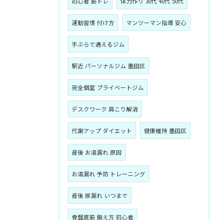
初心者 筋トレ
体力作り 30代 40代 50代
運動習慣 付け方
マンツーマン指導 安心
手ぶらで通えるジム
駅近 パーソナルジム 墨田区
完全個室 プライベートジム
デスクワーク 肩こり解消
代謝アップ ダイエット
健康維持 墨田区
産後 お湯漏れ 原因
お湯漏れ 予防 トレーニング
産後 尿漏れ いつまで
骨盤底筋 鍛え方 初心者