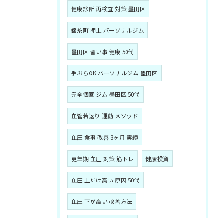
健康診断 再検査 対策 墨田区
錦糸町 押上 パーソナルジム
墨田区 習い事 健康 50代
手ぶらOK パーソナルジム 墨田区
完全個室 ジム 墨田区 50代
血管若返り 運動 メソッド
血圧 食事 改善 3ヶ月 実績
更年期 血圧 対策 筋トレ
健康投資
血圧 上だけ高い 原因 50代
血圧 下が高い 改善方法