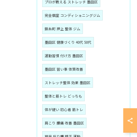
プロが教える ストレッチ 墨田区
完全個室 コンディショニングジム
錦糸町 押上 整体 ジム
墨田区 健康づくり 40代 50代
運動習慣 付け方 墨田区
墨田区 習い事 体質改善
ストレッチ整体 効果 墨田区
整体と筋トレ どっちも
体が硬い 初心者 筋トレ
肩こり 腰痛 改善 墨田区
猫背 反り腰 矯正 運動