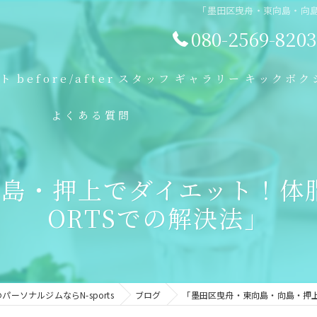
「墨田区曳舟・東向島・向島
080-2569-8203
プト
before/after
スタッフ
ギャラリー
キックボク
よくある質問
島・押上でダイエット！体脂
ORTSでの解決法」
ーソナルジムならN-sports
ブログ
「墨田区曳舟・東向島・向島・押上