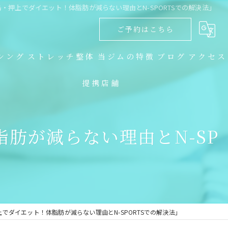
・押上でダイエット！体脂肪が減らない理由とN-SPORTSでの解決法」
ご予約はこちら
シング
ストレッチ整体
当ジムの特徴
ブログ
アクセス
提携店舗
ダイエット
コラム
キックボクシング
肪が減らない理由とN-SP
トレーニング
食事指導
ストレッチ整体
でダイエット！体脂肪が減らない理由とN-SPORTSでの解決法」