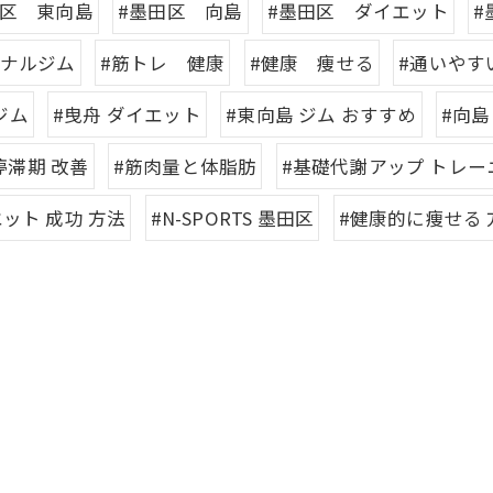
田区 東向島
#墨田区 向島
#墨田区 ダイエット
#
ソナルジム
#筋トレ 健康
#健康 痩せる
#通いやす
ジム
#曳舟 ダイエット
#東向島 ジム おすすめ
#向島
停滞期 改善
#筋肉量と体脂肪
#基礎代謝アップ トレー
ット 成功 方法
#N-SPORTS 墨田区
#健康的に痩せる 