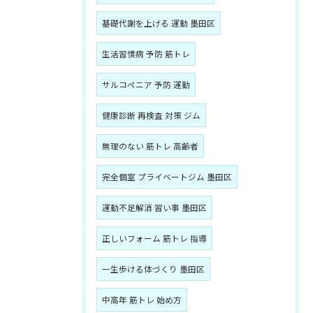
基礎代謝を上げる 運動 墨田区
生活習慣病 予防 筋トレ
サルコペニア 予防 運動
健康診断 再検査 対策 ジム
無理のない 筋トレ 高齢者
完全個室 プライベートジム 墨田区
運動不足解消 習い事 墨田区
正しいフォーム 筋トレ 指導
一生歩ける体づくり 墨田区
中高年 筋トレ 始め方