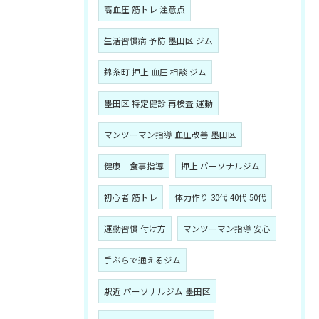
高血圧 筋トレ 注意点
生活習慣病 予防 墨田区 ジム
錦糸町 押上 血圧 相談 ジム
墨田区 特定健診 再検査 運動
マンツーマン指導 血圧改善 墨田区
健康 食事指導
押上 パーソナルジム
初心者 筋トレ
体力作り 30代 40代 50代
運動習慣 付け方
マンツーマン指導 安心
手ぶらで通えるジム
駅近 パーソナルジム 墨田区