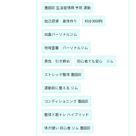
墨田区 生活習慣病 予防 運動
自己投資 身体作り
45分3000円
向島パーソナルジム
地域密着 パーソナルジム
男性 引き締め
初心者でも安心 ジム
ストレッチ整体 墨田区
運動前に整える ジム
コンディショニング 墨田区
整体×筋トレ ハイブリッド
体が硬い 初心者 ジム 墨田区