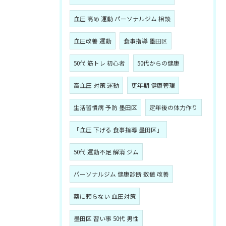
血圧 高め 運動 パーソナルジム 相談
血圧改善 運動
食事指導 墨田区
50代 筋トレ 初心者
50代からの健康
高血圧 対策 運動
更年期 健康管理
生活習慣病 予防 墨田区
定年後の体力作り
「血圧 下げる 食事指導 墨田区」
50代 運動不足 解消 ジム
パーソナルジム 健康診断 数値 改善
薬に頼らない 血圧対策
墨田区 習い事 50代 男性