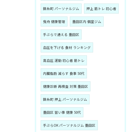
錦糸町 パーソナルジム
押上 筋トレ 初心者
曳舟 健康管理
墨田区内 個室ジム
手ぶらで通える 墨田区
血圧を下げる 食材 ランキング
高血圧 運動 初心者 筋トレ
内臓脂肪 減らす 食事 50代
健康診断 再検査 対策 墨田区
錦糸町 押上 パーソナルジム
墨田区 習い事 健康 50代
手ぶらOK パーソナルジム 墨田区