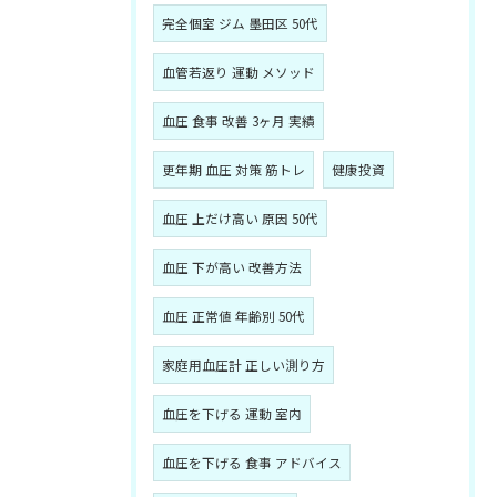
完全個室 ジム 墨田区 50代
血管若返り 運動 メソッド
血圧 食事 改善 3ヶ月 実績
更年期 血圧 対策 筋トレ
健康投資
血圧 上だけ高い 原因 50代
血圧 下が高い 改善方法
血圧 正常値 年齢別 50代
家庭用血圧計 正しい測り方
血圧を下げる 運動 室内
血圧を下げる 食事 アドバイス