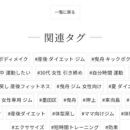
一覧に戻る
関連タグ
 ボディメイク
#産後 ダイエット ジム
#曳舟 キックボ
中 運動したい
#30代 女性 引き締め
#自分時間 運動
戻し 産後フィットネス
#曳舟 ジム 女性向け
#夏 ダイ
 女性専用 ジム
#墨田区
#曳舟
#押上
#東向島
け
#産後ダイエット
#体型戻し
#ママ向けジム
#
#エクササイズ
#短時間トレーニング
#効果