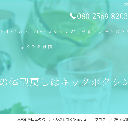
3
080-2569-8203
プト
before/after
スタッフ
ギャラリー
キックボク
よくある質問
前の体型戻しはキックボクシ
東京都墨田区のパーソナルジムならN-sports
ブログ
30代女