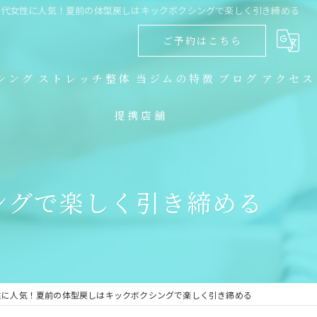
0代女性に人気！夏前の体型戻しはキックボクシングで楽しく引き締める
ご予約はこちら
シング
ストレッチ整体
当ジムの特徴
ブログ
アクセス
提携店舗
ダイエット
コラム
キックボクシング
ングで楽しく引き締める
トレーニング
食事指導
ストレッチ整体
性に人気！夏前の体型戻しはキックボクシングで楽しく引き締める