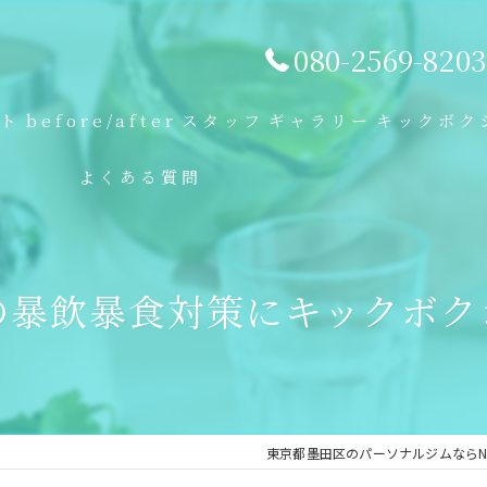
080-2569-8203
プト
before/after
スタッフ
ギャラリー
キックボク
よくある質問
の暴飲暴食対策にキックボク
東京都墨田区のパーソナルジムならN-sp