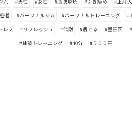
ジム
#男性
#女性
#脂肪燃焼
#引き締め
#正月
域密着
#パーソナルジム
#パーソナルトレーニング
#
トレス
#リフレッシュ
#代謝
#痩せる
#墨田区
#体験トレーニング
#40分
#５００円