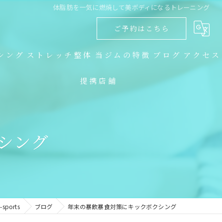
体脂肪を一気に燃焼して美ボディになるトレーニング
ご予約はこちら
シング
ストレッチ整体
当ジムの特徴
ブログ
アクセス
提携店舗
ダイエット
コラム
キックボクシング
シング
トレーニング
食事指導
ストレッチ整体
orts
ブログ
年末の暴飲暴食対策にキックボクシング