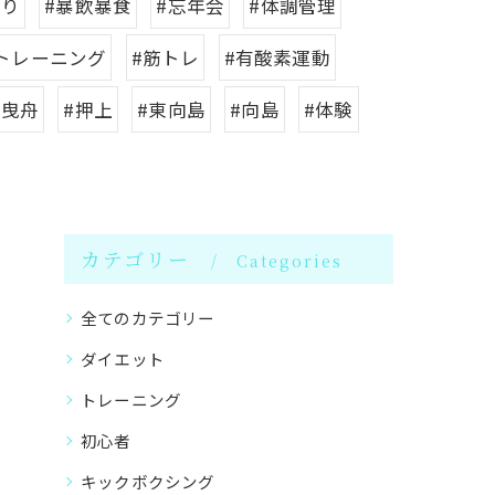
太り
#暴飲暴食
#忘年会
#体調管理
トレーニング
#筋トレ
#有酸素運動
#曳舟
#押上
#東向島
#向島
#体験
カテゴリー
Categories
全てのカテゴリー
ダイエット
トレーニング
初心者
キックボクシング