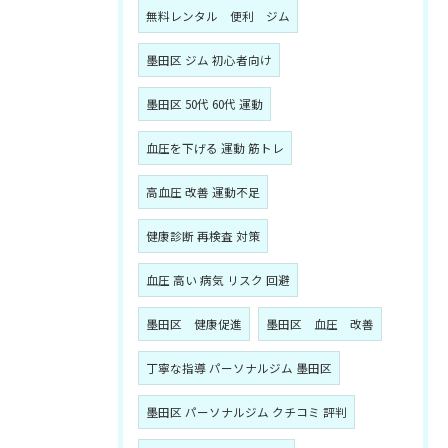
無料レンタル 便利 ジム
墨田区 ジム 初心者向け
墨田区 50代 60代 運動
血圧を下げる 運動 筋トレ
高血圧 改善 運動不足
健康診断 再検査 対策
血圧 高い 病気 リスク 回避
墨田区 健康促進
墨田区 血圧 改善
丁寧な指導 パーソナルジム 墨田区
墨田区 パーソナルジム クチコミ 評判