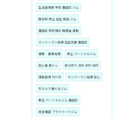
生活習慣病 予防 墨田区 ジム
錦糸町 押上 血圧 相談 ジム
墨田区 特定健診 再検査 運動
マンツーマン指導 血圧改善 墨田区
健康 食事指導
押上 パーソナルジム
初心者 筋トレ
体力作り 30代 40代 50代
運動習慣 付け方
マンツーマン指導 安心
手ぶらで通えるジム
駅近 パーソナルジム 墨田区
完全個室 プライベートジム