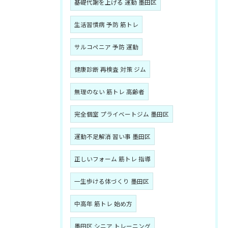
基礎代謝を上げる 運動 墨田区
生活習慣病 予防 筋トレ
サルコペニア 予防 運動
健康診断 再検査 対策 ジム
無理のない 筋トレ 高齢者
完全個室 プライベートジム 墨田区
運動不足解消 習い事 墨田区
正しいフォーム 筋トレ 指導
一生歩ける体づくり 墨田区
中高年 筋トレ 始め方
墨田区 シニア トレーニング