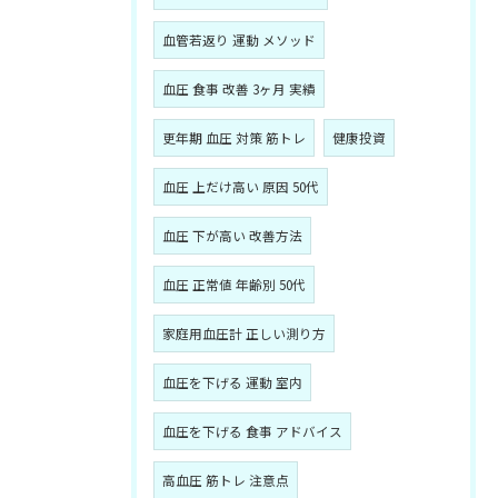
血管若返り 運動 メソッド
血圧 食事 改善 3ヶ月 実績
更年期 血圧 対策 筋トレ
健康投資
血圧 上だけ高い 原因 50代
血圧 下が高い 改善方法
血圧 正常値 年齢別 50代
家庭用血圧計 正しい測り方
血圧を下げる 運動 室内
血圧を下げる 食事 アドバイス
高血圧 筋トレ 注意点