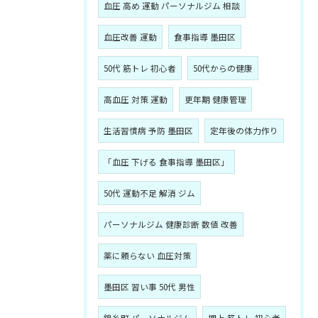
血圧 高め 運動 パーソナルジム 相談
血圧改善 運動
食事指導 墨田区
50代 筋トレ 初心者
50代からの健康
高血圧 対策 運動
更年期 健康管理
生活習慣病 予防 墨田区
定年後の体力作り
「血圧 下げる 食事指導 墨田区」
50代 運動不足 解消 ジム
パーソナルジム 健康診断 数値 改善
薬に頼らない 血圧対策
墨田区 習い事 50代 男性