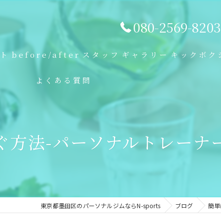
080-2569-8203
プト
before/after
スタッフ
ギャラリー
キックボク
よくある質問
ぐ方法-パーソナルトレーナ
東京都墨田区のパーソナルジムならN-sports
ブログ
簡単