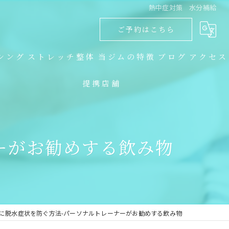
熱中症対策 水分補給
ご予約はこちら
シング
ストレッチ整体
当ジムの特徴
ブログ
アクセス
提携店舗
ダイエット
コラム
キックボクシング
ーがお勧めする飲み物
トレーニング
食事指導
ストレッチ整体
に脱水症状を防ぐ方法-パーソナルトレーナーがお勧めする飲み物