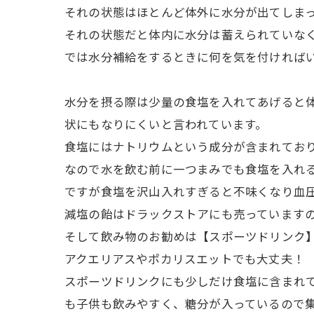
それの状態はほとんど体外に水分が出てしま
それの状態だと体内に水分は蓄えられていな
では水分補給をするときに何を気を付ければ
水分を摂る際は少量の食塩を入れてあげると
状にもなりにくいと言われています。
食塩にはナトリウムという成分が含まれてお
なので水を飲む前に一つまみでも食塩を入れ
ですが食塩を沢山入れすぎると不味くなり血
減塩の飴はドラックストアにも売っています
そして飲み物のお勧めは【スポーツドリンク
アクエリアスやポカリスエットでも大丈夫！
スポーツドリンクにも少しだけ食塩に含まれ
も子供も飲みやすく、糖分が入っているので