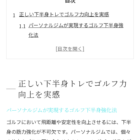
目次
正しい下半身トレでゴルフ力向上を実感
パーソナルジムが実現するゴルフ下半身強
化法
正しいフォームで下半身を鍛える重要性と
は
ゴルフ力向上にパーソナルジムが最適な理
由
正しい下半身トレでゴルフ力
下半身の筋肉を効率よく鍛えるポイント紹
向上を実感
介
パーソナルジム利用でゴルフの安定感を実
パーソナルジムが実現するゴルフ下半身強化法
感
ゴルフにおいて飛距離や安定性を向上させるには、下半
パーソナルジム活用術で習慣化をめざす
身の筋力強化が不可欠です。パーソナルジムでは、個々
無理なく続くパーソナルジムの習慣化テク