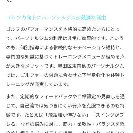
す。
ゴルフ力向上に役立つジムの見極め方を紹
介
ゴルフ力向上にパーソナルジムが最適な理由
体幹も鍛える墨田区東向島の新習慣提案
ゴルフのパフォーマンスを本格的に高めたい方にとっ
パーソナルジムで体幹と下半身を同時に強
て、パーソナルジムの利用は非常に効果的です。という
化
のも、個別指導による継続的なモチベーション維持と、
ゴルフに役立つ体幹トレーニングの実践法
専門的な知識に基づくトレーニングメニューが組める点
下半身と体幹の連動がゴルフ上達の秘訣
が大きなメリットです。墨田区東向島のパーソナルジム
パーソナルジム活用で新しい運動習慣を提
では、ゴルファーの課題に合わせた下半身強化や体幹ト
案
レーニングが充実しています。
体幹強化がもたらすゴルフパフォーマンス
また、定期的なフィードバックや目標設定の見直しを通
向上
じて、自己流では気づきにくい弱点を克服できるのも特
無理なくできるゴルファー向け脚力アップ法
徴です。たとえば「飛距離が伸びない」「スイングがブ
初心者も安心パーソナルジムの脚力強化法
レる」などの悩みに対し、筋力・柔軟性・バランスを総
ゴルフ下半身トレで脚力を無理なく伸ばす