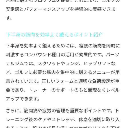
合的に鍛えるプログラムを提案。これにより、ゴルフの
方法
安定感とパフォーマンスアップを持続的に実感できま
パーソナルジムで続ける脚力アップのコツ
す。
紹介
下半身の筋肉を効率よく鍛えるポイント紹介
ゴルファー必見の下半身トレーニング実践
術
下半身を効率よく鍛えるためには、複数の筋肉を同時に
刺激するコンパウンド種目の活用が効果的です。パーソ
脚力強化を実感できるパーソナルジム活用
ナルジムでは、スクワットやランジ、ヒップリフトな
法
ど、ゴルフに必要な筋肉を集中的に鍛えるメニューが用
意されています。正しいフォームと適切な負荷設定が重
要であり、トレーナーのサポートのもと無理なくレベル
アップできます。
さらに、筋肉痛や疲労の管理も重要なポイントです。ト
レーニング後のケアやストレッチ、休息を適切に取り入