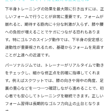
フォーム改善で変わるパーソナルジムの効
下半身トレーニングの効果を最大限に引き出すには、正
果
しいフォームで行うことが非常に重要です。フォームが
下半身トレーニングとゴルフの実践的関係
崩れると、期待する筋肉に十分な刺激が入らず、膝や腰
ゴルフ上達の鍵は下半身フォームの最適化
への負担が増えることでケガにつながる恐れもありま
ゴルフ目的なら続けやすいジム選びが鍵
す。特にゴルフのスイング動作では、下半身の安定感と
ゴルフに特化したパーソナルジム選びのコ
連動性が重要視されるため、基礎からフォームを見直す
ツ
ことが上達への近道です。
続けやすいジムの特徴とパーソナルジム活
パーソナルジムでは、トレーナーがリアルタイムで動き
用法
をチェックし、細かな修正点を的確に指導してくれま
パーソナルジム選びでゴルフ下半身強化を
す。例えばスクワットでは、膝の向きや背中の角度、足
実現
裏の重心などを一つ一つ確認しながら進めることで、初
無理なく通えるパーソナルジムの選択ポイ
心者でも安心してトレーニングを継続できます。正しい
ント
フォーム習得は長期的なゴルフ力向上の土台となりま