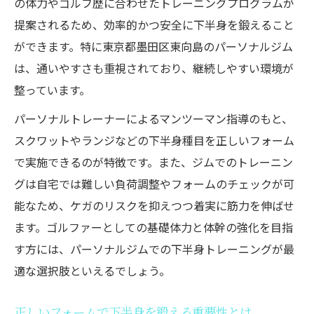
の体力やゴルフ歴に合わせたトレーニングプログラムが
ニック
提案されるため、効率的かつ安全に下半身を鍛えること
継続しやすいゴルフ下半身トレのコツを解
ができます。特に東京都墨田区東向島のパーソナルジム
説
は、通いやすさも重視されており、継続しやすい環境が
整っています。
パーソナルジムで下半身強化を習慣にする
秘訣
パーソナルトレーナーによるマンツーマン指導のもと、
ゴルフ向けパーソナルジムの通い方と継続
スクワットやランジなどの下半身種目を正しいフォーム
力UP
で実施できるのが特徴です。また、ジムでのトレーニン
挫折しないパーソナルジム活用術のポイン
グは自宅では難しい負荷調整やフォームのチェックが可
ト
能なため、ケガのリスクを抑えつつ着実に筋力を伸ばせ
ます。ゴルファーとしての基礎体力と体幹の強化を目指
フォーム重視の下半身強化がゴルフを変える
す方には、パーソナルジムでの下半身トレーニングが最
パーソナルジムで学ぶ正しい下半身の動か
適な選択肢といえるでしょう。
し方
ゴルフに必要な下半身フォームの徹底解説
正しいフォームで下半身を鍛える重要性とは