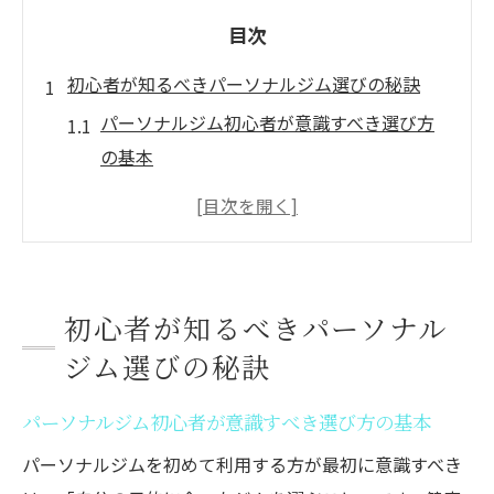
目次
初心者が知るべきパーソナルジム選びの秘訣
パーソナルジム初心者が意識すべき選び方
の基本
失敗しないパーソナルジム選択のチェック
ポイント
初めてのパーソナルジム体験で感じる不安
の解消法
初心者が知るべきパーソナル
パーソナルジム選びで重視したいトレーナ
ジム選びの秘訣
ーとの相性
東向島パーソナルトレーニング利用者の実
パーソナルジム初心者が意識すべき選び方の基本
感ポイント
パーソナルジムを初めて利用する方が最初に意識すべき
ダイエット成功に導くパーソナルジムの活用術