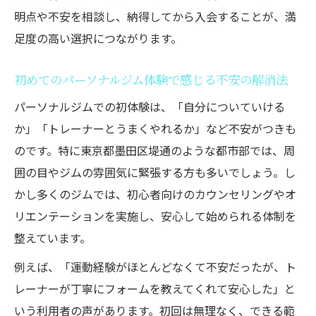
明点や不安を相談し、納得してから入会することが、満
レポート
足度の高い選択につながります。
仕事帰りにも通えるパーソナルジムの活用
体験
初めてのパーソナルジム体験で感じる不安の解消法
墨田区セミパーソナルジム利用者のリアル
パーソナルジムでの初体験は、「自分についていける
な声
か」「トレーナーとうまくやれるか」など不安がつきも
続けやすいパーソナルジムを選ぶポイント集
のです。特に東京都墨田区堤通のような都市部では、周
パーソナルジム継続率が高い理由とその特
囲の目やジムの雰囲気に緊張する方も多いでしょう。し
徴を解説
かし多くのジムでは、初心者向けのカウンセリングやオ
ダイエット目的のパーソナルジム選びで大
リエンテーションを実施し、安心して始められる体制を
切な条件
整えています。
モチベーション維持に役立つパーソナルジ
例えば、「運動経験がほとんどなくて不安だったが、ト
ムの活用法
レーナーが丁寧にフォームを教えてくれて安心した」と
食事管理サポート付きパーソナルジム選定
いう利用者の声があります。初回は無理なく、できる範