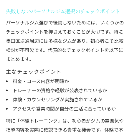
予約のしやすさや営業時間で比較するパー
失敗しないパーソナルジム選択のチェックポイント
ソナルジム
パーソナルジム選びで後悔しないためには、いくつかの
トレーナーの資格や評判を重視した選び方
チェックポイントを押さえておくことが大切です。特に
のポイント
墨田区堤通周辺には多様なジムがあり、初心者こそ比較
パーソナルジムで継続率が高い施設の特徴
検討が不可欠です。代表的なチェックポイントを以下に
とは
まとめます。
墨田区運動施設との違いを活かした選択基
準
主なチェックポイント
料金・コース内容が明確か
通いやすさ重視で選ぶパーソナルジム体験記
トレーナーの資格や経験が公表されているか
パーソナルジムの通いやすさが継続の鍵に
体験・カウンセリングが実施されているか
なる理由
アクセスや営業時間が自分の生活に合っているか
駅近やアクセス便利なパーソナルジムの魅
力解説
特に「体験トレーニング」は、初心者がジムの雰囲気や
指導内容を実際に確認できる貴重な機会です。体験で不
予約変更が柔軟なパーソナルジムの実体験