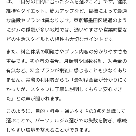
は、「自分の目的に合ったジムを選ぶこと」です。健康
パーソナルジムで理想のダイエットを実現
維持やダイエット、筋力アップなど、目標によって最適
する方法
な施設やプランは異なります。東京都墨田区堤通のよう
初心者でも続けやすいパーソナルジム利用
にジムの種類が多い地域では、通いやすさや営業時間な
のコツ
どの生活スタイルとの相性も大切なポイントです。
3ヶ月で結果を出すパーソナルジム活用プラ
また、料金体系の明確さやプラン内容の分かりやすさも
ン例
重要です。初心者の場合、月額制や回数券制、入会金の
パーソナルジムでダイエットを継続する習
有無など、料金プランが複雑に感じることも少なくあり
慣化の秘訣
ません。実際の利用者からも「最初は金額が分かりにく
セミパーソナルジムと個別指導の違いと効
かったが、スタッフに丁寧に説明してもらい安心でき
果比較
た」との声が聞かれます。
自分に合うパーソナルジムの条件を考える
このように、目的・料金・通いやすさの3点を意識して
パーソナルジム選びで妥協しない条件の見
選ぶことで、パーソナルジム選びでの失敗を防ぎ、継続
極め方
しやすい環境を整えることができます。