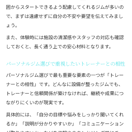
のコツ
囲からスタートできるよう配慮してくれるジムが多いの
運動習慣が身につくパーソナルジムの選び
で、まずは遠慮せずに自分の不安や要望を伝えてみまし
方を伝授
ょう。
月4回通う場合のパーソナルジム相場を解説
また、体験時には施設の清潔感やスタッフの対応も確認
パーソナルジムに月4回通う際の料金相場を
しておくと、長く通う上での安心材料となります。
把握
初心者向けパーソナルジム料金プランの考
パーソナルジム選びで重視したいトレーナーとの相性
え方
パーソナルジム選びで最も重要な要素の一つが「トレー
墨田区パーソナルジムと運動施設の相場比
ナーとの相性」です。どんなに設備が整ったジムでも、
較
トレーナーと信頼関係が築けなければ、継続や成果につ
コストパフォーマンス重視のジム選びポイ
ながりにくいのが現実です。
ント
具体的には、「自分の目標や悩みをしっかり聞いてくれ
セミパーソナルジムと個別指導の料金の違
るか」「説明が分かりやすいか」「コミュニケーション
い