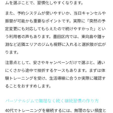
ムを選ぶことで、習慣化しやすくなります。
整えて鍛える指導が得意なトレーナーの特
また、予約システムが使いやすいか、当日キャンセルや
徴
振替が可能かも重要なポイントです。実際に「突然の予
40代女性が安心できるパーソナルジムの条
定変更にも対応してもらえたので続けやすかった」とい
件
う利用者の声もあります。墨田区内では、東向島や鐘ヶ
トレーナー選びで重視すべきポイントを解
淵など近隣エリアのジムも視野に入れると選択肢が広が
説
ります。
パーソナルジムのトレーナーと相性の良い
注意点として、安さやキャンペーンだけで選ぶと、通い
選び方
にくさから途中で挫折するケースもあります。まずは体
験トレーニングを受け、生活導線に合うか実際に確認す
ることをおすすめします。
パーソナルジムで無理なく続く継続習慣の作り方
40代でトレーニングを継続するには、無理のない頻度と