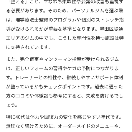
「整える」こと、すなわち柔軟性や姿勢の改善も重視す
パーソナルジムで心身のストレスを整える
る必要があります。そのため、パーソナルジムを選ぶ際
方法
は、理学療法士監修のプログラムや個別のストレッチ指
堤通のパーソナルジムが叶えるリフレッシ
導が受けられるかが重要な基準となります。墨田区堤通
ュ体験
エリアのジムの中でも、こうした専門性を持つ施設は特
に支持されています。
40代のストレス解消に役立つパーソナルジ
ム活用術
また、完全個室やマンツーマン指導が受けられるジム
忙しい毎日にパーソナルジムが与える安ら
は、正しいフォームの習得やケガの予防につながりま
ぎ効果
す。トレーナーとの相性や、継続しやすいサポート体制
整えて鍛える習慣で日常のストレスを軽減
が整っているかもチェックポイントです。過去に通った
方の口コミや体験談も参考にすると、失敗を防げるでし
柔軟性も鍛える40代トレーニングの極意
ょう。
パーソナルジムで柔軟性を高めて鍛える秘
訣
特に40代は体力や回復力の変化を感じやすい年代です。
無理なく続けるために、オーダーメイドのメニューや、
40代から始める柔軟性重視のトレーニング