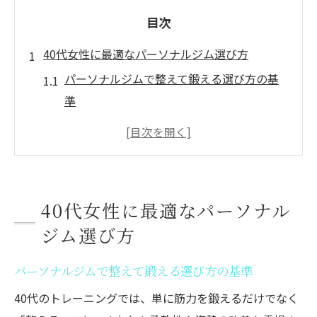
目次
40代女性に最適なパーソナルジム選び方
パーソナルジムで整えて鍛える選び方の基
準
40代女性が求めるパーソナルジムの特徴と
は
通いやすさ重視のパーソナルジム選定ポイ
ント
40代女性に最適なパーソナル
パーソナルジムで無理なく続く継続習慣の
ジム選び方
作り方
墨田区で評判のパーソナルジム比較ポイン
パーソナルジムで整えて鍛える選び方の基準
ト
40代のトレーニングでは、単に筋力を鍛えるだけでなく
ストレス軽減へ導く堤通のジム活用術