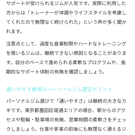
整えて鍛えるための姿勢チェックとアドバ
サポートが受けられるジムが人気です。実際に利用した
イス
方からは「トレーナーが体調やライフスタイルを考慮し
セミパーソナルジムの魅力と続けやすさ
てくれたので無理なく続けられた」という声が多く聞か
れます。
セミパーソナルジムで整えて鍛える新体験
40代にも人気のセミパーソナルジムの特徴
注意点として、過度な食事制限やハードなトレーニング
コスパと継続力を叶えるパーソナルジムの
を強いるジムは、継続できない原因となることがありま
選び方
す。自分のペースで進められる柔軟なプログラムや、長
期的なサポート体制の有無を確認しましょう。
セミパーソナルジムで楽しく続くトレーニ
ング習慣
通いやすさ重視のパーソナルジム選定ポイント
パーソナルジムとセミパーソナルの違いを
パーソナルジム選びで「通いやすさ」は継続の大きなカ
徹底解説
ギです。東京都墨田区堤通エリアの場合、駅からのアク
トレーナー選びで失敗しないコツとは
セスや駐輪・駐車場の有無、営業時間の柔軟さをチェッ
パーソナルジムで信頼できるトレーナーの
クしましょう。仕事や家事の前後にも無理なく通えるジ
見極め方