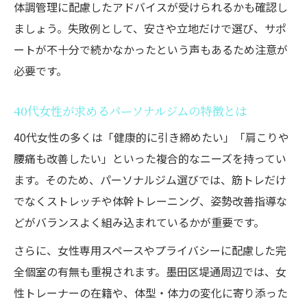
体調管理に配慮したアドバイスが受けられるかも確認し
法
ましょう。失敗例として、安さや立地だけで選び、サポ
整えて鍛えるストレッチ指導の重要ポイン
ートが不十分で続かなかったという声もあるため注意が
ト
必要です。
パーソナルジムでしなやかな体を目指す方
法
40代女性が求めるパーソナルジムの特徴とは
柔軟性向上を叶えるパーソナルジムの選び
40代女性の多くは「健康的に引き締めたい」「肩こりや
方
腰痛も改善したい」といった複合的なニーズを持ってい
姿勢改善を目指すマンツーマン指導体験
ます。そのため、パーソナルジム選びでは、筋トレだけ
パーソナルジムで姿勢改善が叶う理由とは
でなくストレッチや体幹トレーニング、姿勢改善指導な
正しいフォーム指導が整えて鍛えるカギ
どがバランスよく組み込まれているかが重要です。
40代女性に必要な姿勢改善サポート
さらに、女性専用スペースやプライバシーに配慮した完
パーソナルジムのマンツーマン指導で実感
全個室の有無も重視されます。墨田区堤通周辺では、女
する変化
性トレーナーの在籍や、体型・体力の変化に寄り添った