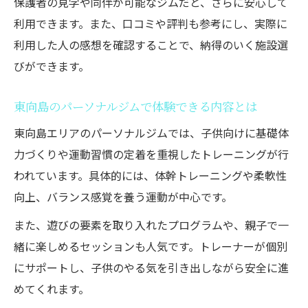
保護者の見学や同伴が可能なジムだと、さらに安心して
パーソナルジム指導で気を付けたい成長サ
利用できます。また、口コミや評判も参考にし、実際に
ポート
利用した人の感想を確認することで、納得のいく施設選
パーソナルジム利用を検討する保護者の不安と
びができます。
は？
パーソナルジム利用で多い保護者の疑問と
東向島のパーソナルジムで体験できる内容とは
解決策
東向島エリアのパーソナルジムでは、子供向けに基礎体
子供の安全面が気になるパーソナルジムの
力づくりや運動習慣の定着を重視したトレーニングが行
配慮
われています。具体的には、体幹トレーニングや柔軟性
パーソナルジム利用時の年齢制限について
向上、バランス感覚を養う運動が中心です。
理解しよう
また、遊びの要素を取り入れたプログラムや、親子で一
口コミからわかるパーソナルジムの安心ポ
緒に楽しめるセッションも人気です。トレーナーが個別
イント
にサポートし、子供のやる気を引き出しながら安全に進
パーソナルジムの見学や体験で確認すべき
めてくれます。
点