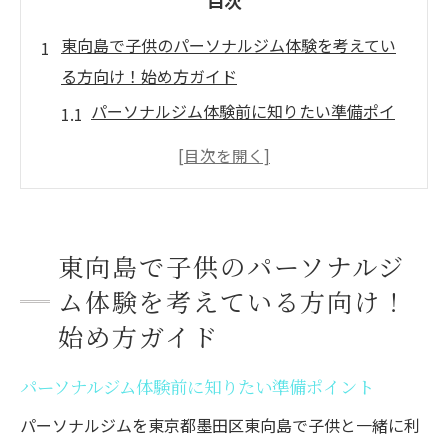
目次
東向島で子供のパーソナルジム体験を考えてい
る方向け！始め方ガイド
パーソナルジム体験前に知りたい準備ポイ
ント
子供がパーソナルジムを始める最適な流れ
パーソナルジム選びで重視すべき安全性と
環境
東向島で子供のパーソナルジ
東向島のパーソナルジムで体験できる内容
ム体験を考えている方向け！
とは
始め方ガイド
親子で安心して通うためのパーソナルジム
活用術
パーソナルジム体験前に知りたい準備ポイント
子供向けトレーニングは何歳から良いのか？安
パーソナルジムを東京都墨田区東向島で子供と一緒に利
全か徹底解説