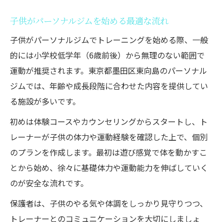
理由
子供がパーソナルジムを始める最適な流れ
親子で通えるパーソナルジムの施設チェッ
クポイント
子供がパーソナルジムでトレーニングを始める際、一般
パーソナルジムの清潔さと子供向け配慮を
的には小学校低学年（6歳前後）から無理のない範囲で
確認
運動が推奨されます。東京都墨田区東向島のパーソナル
ジムでは、年齢や成長段階に合わせた内容を提供してい
経験豊富なトレーナーがいるパーソナルジ
る施設が多いです。
ムの探し方
パーソナルジムで快適に続けるための環境
初めは体験コースやカウンセリングからスタートし、ト
とは
レーナーが子供の体力や運動経験を確認した上で、個別
親子で始める健康習慣パーソナルジムの魅力
のプランを作成します。最初は遊び感覚で体を動かすこ
とから始め、徐々に基礎体力や運動能力を伸ばしていく
パーソナルジムで親子が得られる健康効果
のが安全な流れです。
とは
親子で楽しめるパーソナルジムトレーニン
保護者は、子供のやる気や体調をしっかり見守りつつ、
グの工夫
トレーナーとのコミュニケーションを大切にしましょ