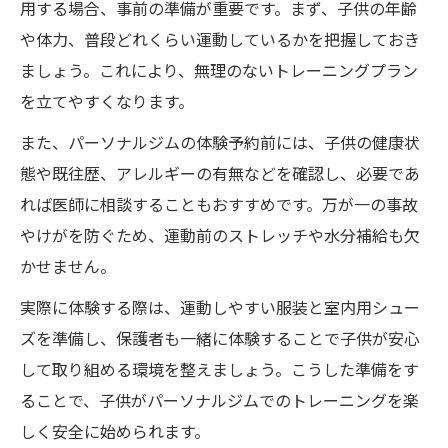
用する場合、事前の準備が重要です。まず、子供の年齢
パーソナルジムで子供は何歳から始められ
や体力、普段どれくらい運動しているかを把握しておき
る？
ましょう。これにより、無理のないトレーニングプラン
年齢別パーソナルジムトレーニングの注意
を立てやすくなります。
点
また、パーソナルジムの体験予約前には、子供の健康状
パーソナルジムで子供の成長をサポートす
態や既往歴、アレルギーの有無などを確認し、必要であ
る方法
れば医師に相談することもおすすめです。万が一の事故
安全なパーソナルジムトレーニングの基準
やけがを防ぐため、運動前のストレッチや水分補給も欠
を解説
かせません。
パーソナルジムの年齢制限と適正スタート
実際に体験する際は、運動しやすい服装と室内用シュー
時期
ズを準備し、保護者も一緒に体験することで子供が安心
子供も親も安心して通えるパーソナルジムの選
して取り組める環境を整えましょう。こうした準備をす
び方ポイント
ることで、子供がパーソナルジムでのトレーニングを楽
パーソナルジム選びで重視すべき安心感の
しく安全に始められます。