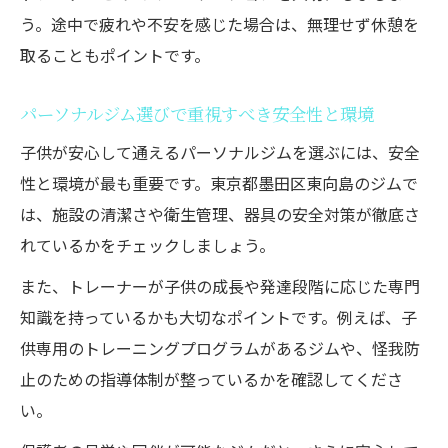
う。途中で疲れや不安を感じた場合は、無理せず休憩を
日常にパーソナルジム習慣を取り入れるメ
取ることもポイントです。
リット
子供と一緒にパーソナルジムを続けるコツ
パーソナルジム選びで重視すべき安全性と環境
パーソナルジムで親子の絆を深める方法
子供が安心して通えるパーソナルジムを選ぶには、安全
年齢別に指導してくれる！子供のトレーニング
性と環境が最も重要です。東京都墨田区東向島のジムで
適齢期とは
は、施設の清潔さや衛生管理、器具の安全対策が徹底さ
パーソナルジムでの年齢別トレーニング内
れているかをチェックしましょう。
容
また、トレーナーが子供の成長や発達段階に応じた専門
子供の成長段階に合わせたパーソナルジム
知識を持っているかも大切なポイントです。例えば、子
指導法
供専用のトレーニングプログラムがあるジムや、怪我防
パーソナルジムで無理なく始める適齢期の
止のための指導体制が整っているかを確認してくださ
ポイント
い。
年齢ごとのパーソナルジム活用事例を紹介