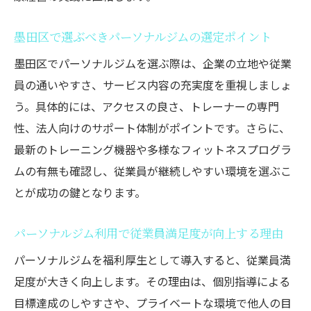
える理由
健康経営にパーソナルジムを選択するメリ
墨田区で選ぶべきパーソナルジムの選定ポイント
ットとは
墨田区でパーソナルジムを選ぶ際は、企業の立地や従業
従業員の健康意識を高めるパーソナルジム
員の通いやすさ、サービス内容の充実度を重視しましょ
の活用法
う。具体的には、アクセスの良さ、トレーナーの専門
パーソナルジム法人契約で実現する健康サ
性、法人向けのサポート体制がポイントです。さらに、
ポート体制
最新のトレーニング機器や多様なフィットネスプログラ
健康経営の一環としてのパーソナルジム選
ムの有無も確認し、従業員が継続しやすい環境を選ぶこ
びのコツ
とが成功の鍵となります。
ジム法人契約における経費計上の注意点を解説
パーソナルジム利用で従業員満足度が向上する理由
パーソナルジム法人契約の経費処理で押さ
えるべき点
パーソナルジムを福利厚生として導入すると、従業員満
足度が大きく向上します。その理由は、個別指導による
経費として認められるパーソナルジム利用
目標達成のしやすさや、プライベートな環境で他人の目
の条件