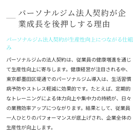
ジムの利用規定整備が従業員満足度に与え
パーソナルジム法人契約が企
る影響
業成長を後押しする理由
パーソナルジム福利厚生で健康意識を高め
る工夫
パーソナルジム法人契約が生産性向上につながる仕組
パーソナルジム法人契約のメリットと成功事例
み
パーソナルジム法人契約で得られる多彩な
パーソナルジムの法人契約は、従業員の健康増進を通じ
メリット
て生産性向上に寄与します。健康経営が注目される中、
企業の健康経営成功例に学ぶパーソナルジ
東京都墨田区堤通でのパーソナルジム導入は、生活習慣
ム活用法
病予防やストレス軽減に効果的です。たとえば、定期的
パーソナルジム法人契約で生まれた実際の
なトレーニングによる体力向上や集中力の持続が、日々
変化とは
の業務効率アップにつながります。結果として、従業員
法人契約パーソナルジム導入で得た経営効
一人ひとりのパフォーマンスが底上げされ、企業全体の
果の事例
生産性が向上します。
従業員の声から見るパーソナルジム利用の