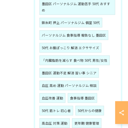
墨田区 パーソナルジム 運動苦手 50代 おすす
め
錦糸町 押上 パーソナルジム 個室 50代
パーソナルジム 食事指導 報告なし 墨田区
50代 お腹ぽっこり 解消 エクササイズ
「内臓脂肪を減らす 食べ物 50代 男性/女性
墨田区 運動不足 解消 習い事 シニア
血圧 高め 運動 パーソナルジム 相談
血圧改善 運動
食事指導 墨田区
50代 筋トレ 初心者
50代からの健康
高血圧 対策 運動
更年期 健康管理