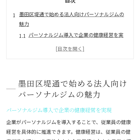
目次
墨田区堤通で始める法人向けパーソナルジムの
魅力
パーソナルジム導入で企業の健康経営を実
現
法人契約が可能なパーソナルジムの特徴を
解説
墨田区で選ぶべきパーソナルジムの選定ポ
墨田区堤通で始める法人向け
イント
パーソナルジムの魅力
パーソナルジム利用で従業員満足度が向上
する理由
パーソナルジム導入で企業の健康経営を実現
法人契約ならではのパーソナルジムの活用
企業がパーソナルジムを導入することで、従業員の健康
メリット
経営を具体的に推進できます。健康経営は、従業員の健
パーソナルジム法人契約が企業成長を後押しす