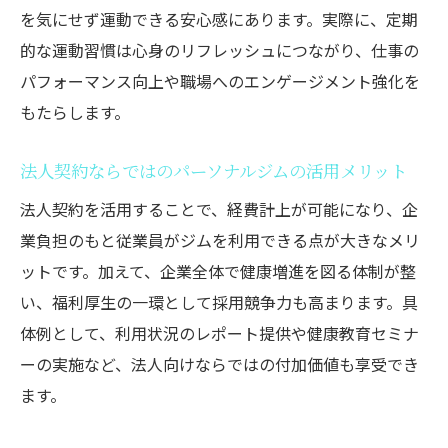
を気にせず運動できる安心感にあります。実際に、定期
パーソナルジム法人契約と福利厚生費の関
的な運動習慣は心身のリフレッシュにつながり、仕事の
係を解説
パフォーマンス向上や職場へのエンゲージメント強化を
税務面で注意したいパーソナルジム法人契
もたらします。
約の実務
就業規則とパーソナルジム法人契約の整備
法人契約ならではのパーソナルジムの活用メリット
ポイント
法人契約を活用することで、経費計上が可能になり、企
従業員のためのジム福利厚生活用ガイド
業負担のもと従業員がジムを利用できる点が大きなメリ
パーソナルジム福利厚生制度の活用方法を
ットです。加えて、企業全体で健康増進を図る体制が整
紹介
い、福利厚生の一環として採用競争力も高まります。具
従業員が満足するパーソナルジム利用プラ
体例として、利用状況のレポート提供や健康教育セミナ
ンの選び方
ーの実施など、法人向けならではの付加価値も享受でき
パーソナルジム法人契約で得られる従業員
ます。
特典の活用術