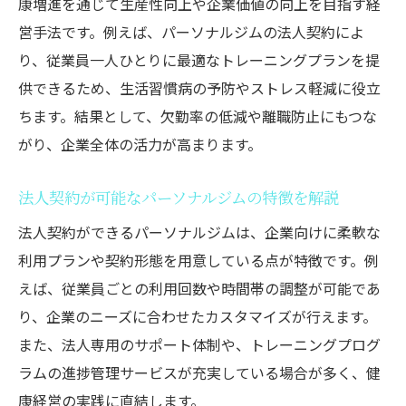
康増進を通じて生産性向上や企業価値の向上を目指す経
る理由
営手法です。例えば、パーソナルジムの法人契約によ
パーソナルジム法人契約が生産性向上につ
り、従業員一人ひとりに最適なトレーニングプランを提
ながる仕組み
供できるため、生活習慣病の予防やストレス軽減に役立
従業員のモチベーション維持にパーソナル
ちます。結果として、欠勤率の低減や離職防止にもつな
ジムが効果的
がり、企業全体の活力が高まります。
企業の人材定着に役立つパーソナルジム活
法人契約が可能なパーソナルジムの特徴を解説
用ノウハウ
法人契約ができるパーソナルジムは、企業向けに柔軟な
パーソナルジム導入でチームワークが強化
利用プランや契約形態を用意している点が特徴です。例
される背景
えば、従業員ごとの利用回数や時間帯の調整が可能であ
法人契約で得られるパーソナルジムの特別
り、企業のニーズに合わせたカスタマイズが行えます。
なサービス
また、法人専用のサポート体制や、トレーニングプログ
健康経営を支えるパーソナルジム導入のすすめ
ラムの進捗管理サービスが充実している場合が多く、健
パーソナルジム導入が企業の健康経営を支
康経営の実践に直結します。