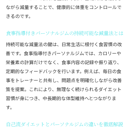
慣の基本
ながら減量することで、健康的に体重をコントロールで
栄養指導付きパーソナルジムで得られる安
きるのです。
心感とは
正しい痩せ方を学ぶための食事管理のポイ
食事指導付きパーソナルジムの持続可能な減量法とは
ント
持続可能な減量法の鍵は、日常生活に根付く食習慣の改
初めてのパーソナルジム体験でありがちな
善です。食事指導付きパーソナルジムでは、カロリーや
悩みと解決策
栄養素の計算だけでなく、食事内容の記録や振り返り、
パーソナルジムのサポートで習慣化できる
定期的なフィードバックを行います。例えば、毎日の食
食事改善法
事をトレーナーと共有し、問題点を明確化しながら改善
理想ボディを叶える！筋トレと食事管理を組み
策を提案。これにより、無理なく続けられるダイエット
合わせた効果的プログラム
習慣が身につき、中長期的な体型維持へとつながりま
す。
パーソナルジムが提案する筋トレ×食事管
理の相乗効果
自己流ダイエットとパーソナルジムの違いを徹底解説
食事指導付きパーソナルジムで目指す理想