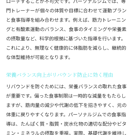
ローチすることが不可欠です。パーソナルジムでは、専
パーソナルジム選びで重視したい食事サポ
門トレーナーが個々の体質や目標に合わせて運動プラン
ートの質
と食事指導を組み合わせます。例えば、筋力トレーニン
墨田区で女性に人気のパーソナルジムの食
グと有酸素運動のバランス、食事のタイミングや栄養素
事指導法
の摂取量など、科学的根拠に基づいた指導を行います。
これにより、無理なく健康的に体脂肪を減らし、継続的
都度払い対応のパーソナルジムで始めやす
な体型維持が可能となります。
さを実感
パーソナルジムの口コミから見える食事指
栄養バランス向上がリバウンド防止に効く理由
導の信頼性
リバウンドを防ぐためには、栄養バランスの取れた食事
オンライン食事サポートが充実した新しい
が重要です。偏った食事制限は一時的な減量をもたらし
パーソナルジム
ますが、筋肉量の減少や代謝の低下を招きやすく、元の
初心者でも安心｜プロの栄養サポートで学べる
体重に戻りやすくなります。パーソナルジムでの食事指
正しい食習慣
導は、たんぱく質・脂質・炭水化物の適切な配分やビタ
パーソナルジム初心者が押さえるべき食習
ミン・ミネラルの摂取を重視。実際、基礎代謝を維持し