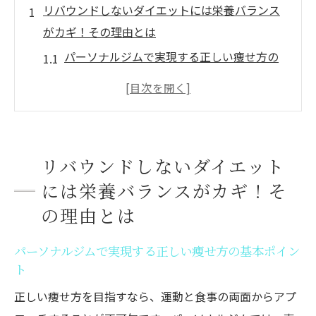
リバウンドしないダイエットには栄養バランス
がカギ！その理由とは
パーソナルジムで実現する正しい痩せ方の
基本ポイント
栄養バランス向上がリバウンド防止に効く
理由
食事指導付きパーソナルジムの持続可能な
リバウンドしないダイエット
減量法とは
には栄養バランスがカギ！そ
自己流ダイエットとパーソナルジムの違い
の理由とは
を徹底解説
継続しやすい食事管理で健康的な体型維持
パーソナルジムで実現する正しい痩せ方の基本ポイン
を目指す
ト
墨田区で注目される食事指導付きパーソナルジ
正しい痩せ方を目指すなら、運動と食事の両面からアプ
ムの特徴