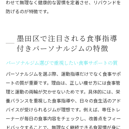
食事指導付きパーソナルジムの時短アドバ
わせて無理なく健康的な習慣を定着させ、リバウンドを
イス集
防げるのが特徴です。
仕事中心でも実践できる健康的な食生活の
コツ
墨田区で注目される食事指導
外食派におすすめのパーソナルジム食事指
付きパーソナルジムの特徴
導例
成功者に学ぶ！食事指導付きパーソナルジムで
パーソナルジム選びで重視したい食事サポートの質
変わった体験談
パーソナルジムを選ぶ際、運動指導だけでなく食事サポ
パーソナルジム利用者の食事指導での変化
ートの質が重要です。理由は、正しい痩せ方には食事管
に注目
理と運動の両輪が欠かせないためです。具体的には、栄
実体験からわかる正しい痩せ方とパーソナ
養バランスを重視した食事指導や、日々の食生活のアド
ルジムの効果
バイスが受けられるジムが理想です。例えば、専任トレ
リバウンドしないダイエット成功談と継続
ーナーが毎日の食事内容をチェックし、改善点をフィー
のコツ
ドバックすることで、無理なく継続できる食習慣が身に