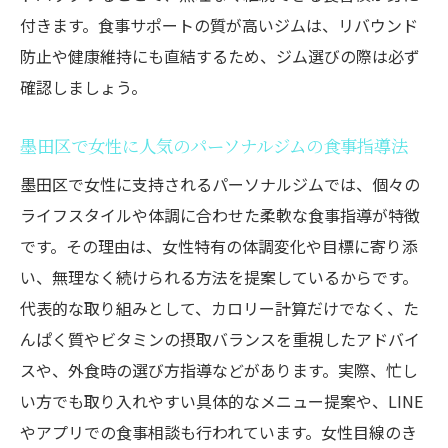
パーソナルジムの食事サポートで得た健康
付きます。食事サポートの質が高いジムは、リバウンド
の実感
防止や健康維持にも直結するため、ジム選びの際は必ず
ダイエット成功者が語る食事指導のありが
確認しましょう。
たさ
墨田区で女性に人気のパーソナルジムの食事指導法
墨田区で女性に支持されるパーソナルジムでは、個々の
ライフスタイルや体調に合わせた柔軟な食事指導が特徴
です。その理由は、女性特有の体調変化や目標に寄り添
い、無理なく続けられる方法を提案しているからです。
代表的な取り組みとして、カロリー計算だけでなく、た
んぱく質やビタミンの摂取バランスを重視したアドバイ
スや、外食時の選び方指導などがあります。実際、忙し
い方でも取り入れやすい具体的なメニュー提案や、LINE
やアプリでの食事相談も行われています。女性目線のき