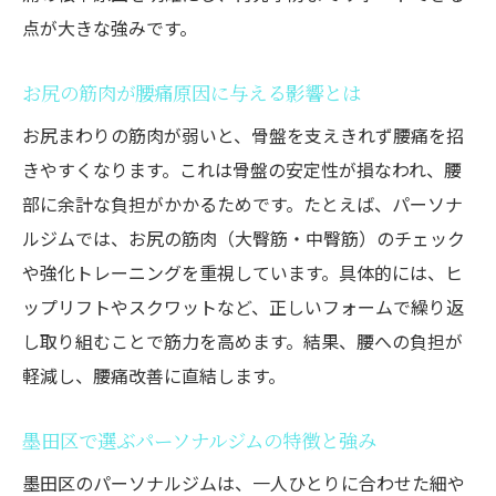
点が大きな強みです。
ーニング
お尻の筋肉チェックが必要な理由とは
お尻の筋肉が腰痛原因に与える影響とは
パーソナルトレーニングで姿勢と腰痛を両
お尻まわりの筋肉が弱いと、骨盤を支えきれず腰痛を招
方ケア
きやすくなります。これは骨盤の安定性が損なわれ、腰
自分でできる！お尻の筋肉チェック法
部に余計な負担がかかるためです。たとえば、パーソナ
パーソナルジム式お尻筋肉セルフチェック
ルジムでは、お尻の筋肉（大臀筋・中臀筋）のチェック
方法
や強化トレーニングを重視しています。具体的には、ヒ
腰痛改善に役立つ簡単な筋肉チェックのコ
ップリフトやスクワットなど、正しいフォームで繰り返
ツ
し取り組むことで筋力を高めます。結果、腰への負担が
骨盤とお尻のバランスを自宅で確認しよう
軽減し、腰痛改善に直結します。
パーソナルトレーニング前の自己診断ポイ
ント
墨田区で選ぶパーソナルジムの特徴と強み
お尻チェックでわかる腰痛リスクと対策
墨田区のパーソナルジムは、一人ひとりに合わせた細や