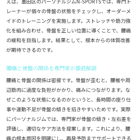
えば、墨田区のパーソナルジムN-SPORTSでは、専門ト
骨盤矯正で腰痛対策するパーソナルトレー
レーナーが個々の骨盤の状態をチェックし、オーダーメ
ニング法
イドのトレーニングを実施します。ストレッチや筋力強
パーソナルジムが解説する腰痛セルフチェ
化を組み合わせ、骨盤を正しい位置に導くことで、腰痛
ック
の緩和を目指します。結果として、根本からの体質改善
骨盤の歪みから考える腰痛再発予防のポイ
が期待できるのです。
ント
墨田区のパーソナルジムでできる骨盤ケア
腰痛と骨盤の関係を専門家が徹底解説
実例
腰痛と骨盤の関係は密接です。骨盤が歪むと、腰椎や周
お尻まわりの筋肉が腰痛に与える影響
辺筋肉に過度な負担がかかり、痛みにつながります。な
パーソナルジムでお尻の筋肉バランスを整
ぜこのような状態になるのかというと、長時間の座り仕
える
事や運動不足が骨盤の傾きを招きやすいためです。実際
腰痛とお尻の筋肉の関係性を徹底解説
にパーソナルジムでは、専門家が骨盤の傾き・左右差を
骨盤周辺の筋力強化が腰痛改善のカギ
評価し、適切なケア方法を提案します。これにより、腰
痛の根本原因を明確にし、再発予防までサポートできる
墨田区のパーソナルジムでできるお尻トレ