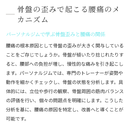
ニュー
骨盤の歪みで起こる腰痛のメ
骨盤の歪みを整え腰痛予防に取り組もう
カニズム
お尻の筋肉強化で健康的な体型を手に入れ
る
パーソナルジムで学ぶ骨盤歪みと腰痛の関係
墨田区で腰痛に悩む方へ！N-SPORTSのサポー
腰痛の根本原因として骨盤の歪みが大きく関与している
ト
ことをご存じでしょうか。骨盤が傾いたり捻じれたりす
パーソナルジムN-SPORTSの腰痛サポート
ると、腰部への負担が増し、慢性的な痛みを引き起こし
内容紹介
ます。パーソナルジムでは、専門のトレーナーが姿勢や
骨盤・お尻まわりのトレーニングで根本改
動作を細かくチェックし、骨盤の状態を分析します。具
善
体的には、立位や歩行の観察、骨盤周囲の筋肉バランス
マンツーマン指導で腰痛の悩みをしっかり
の評価を行い、個々の問題点を明確にします。こうした
解決
分析を基に、腰痛の原因を特定し、改善へと導くことが
可能です。
墨田区で評判のパーソナルジム活用術を紹
介