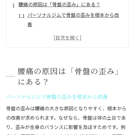
腰痛の原因は「骨盤の歪み」にある？
パーソナルジムで骨盤の歪みを根本から改
善
腰痛と骨盤の関係を専門家が徹底解説
お尻の筋肉が腰痛原因に与える影響とは
墨田区で選ぶパーソナルジムの特徴と強み
パーソナルトレーニングで姿勢改善の第一
腰痛の原因は「骨盤の歪み」
歩
にある？
骨盤ケアが腰痛予防に効果的な理由を知る
パーソナルジムで骨盤の歪みを根本から改善
骨盤の歪みで起こる腰痛のメカニズム
パーソナルジムで学ぶ骨盤歪みと腰痛の関
骨盤の歪みは腰痛の大きな原因となりやすく、根本から
係
の改善が求められます。なぜなら、骨盤は体の土台であ
り、歪みが全身のバランスに影響を及ぼすためです。例
お尻まわりの筋肉が影響する負担の仕組み