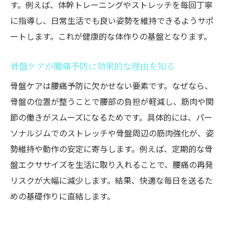
す。例えば、体幹トレーニングやストレッチを毎回丁寧
お尻まわりの筋肉低下が招く体型変化に注
に指導し、日常生活でも良い姿勢を維持できるようサポ
意
ートします。これが健康的な体作りの基盤となります。
腰痛悪化を防ぐためのパーソナルトレーニ
ング
骨盤ケアが腰痛予防に効果的な理由を知る
骨盤矯正で代謝アップと健康寿命の維持へ
骨盤ケアは腰痛予防に欠かせない要素です。なぜなら、
墨田区のパーソナルジムが教えるセルフケ
骨盤の位置が整うことで腰部の負担が軽減し、筋肉や関
ア
節の働きがスムーズになるためです。具体的には、パー
腰痛改善には「骨盤矯正＋筋トレ」が効果的
ソナルジムでのストレッチや骨盤周辺の筋肉強化が、姿
パーソナルジムで骨盤矯正と筋トレを両立
勢維持や動作の安定に寄与します。例えば、定期的な骨
腰痛改善に効くお尻トレーニング実践法
盤エクササイズを生活に取り入れることで、腰痛の再発
リスクが大幅に減少します。結果、快適な毎日を送るた
骨盤ケアとパーソナルトレーニングの相乗
めの基礎作りに直結します。
効果
墨田区のパーソナルジムが提案する改善メ