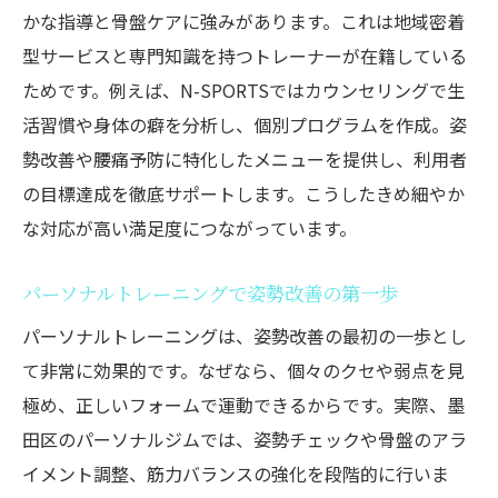
墨田区で人気のパーソナルジムが教える実
かな指導と骨盤ケアに強みがあります。これは地域密着
践法
型サービスと専門知識を持つトレーナーが在籍している
ためです。例えば、N-SPORTSではカウンセリングで生
腰痛になりやすい人の生活習慣とは？
活習慣や身体の癖を分析し、個別プログラムを作成。姿
パーソナルジムが指摘する腰痛リスク習慣
勢改善や腰痛予防に特化したメニューを提供し、利用者
骨盤の歪みを招く日常動作に注意しよう
の目標達成を徹底サポートします。こうしたきめ細やか
お尻の筋肉低下が腰痛に与える影響を解説
な対応が高い満足度につながっています。
座りっぱなし生活と腰痛の深い関係性
パーソナルトレーニングで生活習慣を改善
パーソナルトレーニングで姿勢改善の第一歩
しよう
パーソナルトレーニングは、姿勢改善の最初の一歩とし
健康維持に欠かせない骨盤ケアの習慣
て非常に効果的です。なぜなら、個々のクセや弱点を見
放置すると危険！骨盤の歪みが引き起こす不調
極め、正しいフォームで運動できるからです。実際、墨
田区のパーソナルジムでは、姿勢チェックや骨盤のアラ
パーソナルジムの骨盤ケアで防ぐ全身不調
イメント調整、筋力バランスの強化を段階的に行いま
骨盤の歪みが腰痛以外に及ぼす影響とは