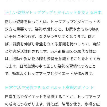
週3回の自宅筋トレがヒップアップに効く理
由
正しい姿勢がヒップアップとダイエットを支える理由
忙しい主婦でも実践できる時短ダイエット
正しい姿勢を保つことは、ヒップアップとダイエットの
法
双方に重要です。姿勢が崩れると、お尻や太ももの筋肉
お尻引き締めを毎日の生活に組み込むアイ
が十分に使われず、脂肪がつきやすくなります。例え
デア
ば、背筋を伸ばし骨盤を立てる意識を持つことで、自然
ダイエットとヒップアップを両立する習慣
と筋肉が活性化されます。東京都墨田区の30代女性に
作り
は、通勤や買い物の際も姿勢を意識することをおすすめ
します。日常生活の中で正しい姿勢を習慣化すること
続けるほど効果実感できるヒップアップの
で、効率よくヒップアップとダイエットが進みます。
秘訣
1ヶ月後には変化が実感できる！N-SPORTSのビ
日常生活で実践できるダイエット意識のポイント
フォーアフターの変化と継続のコツ
日常生活でダイエットを意識することが、ヒップアップ
ダイエット成功体験から学ぶ継続のモチベ
の成功につながります。例えば、階段を使う、歩幅を広
ーション