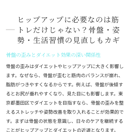
上げるコツとポイント
ダイエット効果を高める多角的なお尻筋ト
ヒップアップに必要なのは筋
レ法
トレだけじゃない？骨盤・姿
スクワット以外でヒップアップを叶える秘
勢・生活習慣の見直しもカギ
訣
骨盤の歪みとダイエット効果の深い関係性
お尻の丸みを作る筋トレフォームの工夫
骨盤の歪みはダイエットやヒップアップに大きく影響し
ダイエット視点のヒップアップ筋トレアレ
ます。なぜなら、骨盤が歪むと筋肉のバランスが崩れ、
ンジ
脂肪がつきやすくなるからです。例えば、骨盤が後傾す
筋トレとダイエットの相乗効果を生む方法
るとお尻が垂れやすくなり、見た目にも影響します。東
日常生活に取り入れるお尻引き締めの工夫
京都墨田区でダイエットを目指すなら、骨盤の歪みを整
1日5分で変わる！週3回やれば激変！30代主婦
えるストレッチや姿勢改善を取り入れることが効果的で
が自宅でできるヒップアップ習慣とは？
す。まずは骨盤の状態を意識し、日々のケアを継続する
ダイエット習慣化のコツと続けやすい工夫
ことがヒップアップとダイエットの近道となります。