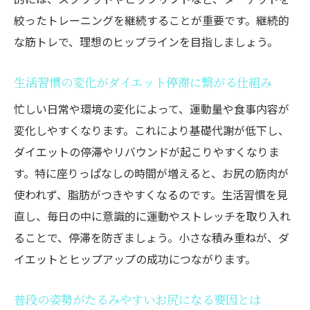
たった5分自宅でできる！初心者向けヒップアッ
絞ったトレーニングを継続することが重要です。継続的
プ筋トレメニュー3選
な筋トレで、理想のヒップラインを目指しましょう。
自宅で気軽に始めるダイエット兼ヒップア
ップ術
生活習慣の変化がダイエット停滞に繋がる仕組み
初心者も続けやすい短時間お尻筋トレのコ
忙しい日常や環境の変化によって、運動量や食事内容が
ツ
変化しやすくなります。これにより基礎代謝が低下し、
ダイエット効果を実感する簡単筋トレの流
ダイエットの停滞やリバウンドが起こりやすくなりま
れ
す。特に座りっぱなしの時間が増えると、お尻の筋肉が
スキマ時間にできるヒップアップ筋トレの
使われず、脂肪がつきやすくなるのです。生活習慣を見
魅力
直し、毎日の中に意識的に運動やストレッチを取り入れ
ダイエット目線で選ぶ時短トレーニング法
ることで、停滞を防ぎましょう。小さな積み重ねが、ダ
イエットとヒップアップの成功につながります。
自宅筋トレでお尻引き締めとダイエットを
両立
普段の姿勢がたるみやすいお尻になる要因とは
産後でもすぐにできる！骨盤まわりとお尻を引