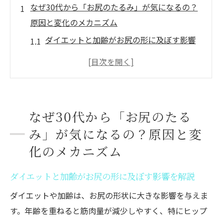
なぜ30代から「お尻のたるみ」が気になるの？
原因と変化のメカニズム
ダイエットと加齢がお尻の形に及ぼす影響
を解説
筋トレ不足が30代女性のお尻悩みに与える
理由
生活習慣の変化がダイエット停滞に繋がる
なぜ30代から「お尻のたる
仕組み
み」が気になるの？原因と変
普段の姿勢がたるみやすいお尻になる要因
化のメカニズム
とは
産後の体型変化とダイエットの関係性を考
ダイエットと加齢がお尻の形に及ぼす影響を解説
察
ダイエットや加齢は、お尻の形状に大きな影響を与えま
お尻のたるみ解消へ向けたダイエット意識
す。年齢を重ねると筋肉量が減少しやすく、特にヒップ
改革