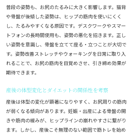
普段の姿勢も、お尻のたるみに大きく影響します。猫背
き締める簡単トレーニング
や骨盤が後傾した姿勢は、ヒップの筋肉を使いにくく
産後ダイエットに役立つ骨盤ケアトレーニ
し、たるみやすくなる原因です。デスクワークやスマー
ング法
トフォンの長時間使用も、姿勢の悪化を招きます。正し
お尻の引き締めと骨盤安定を両立する運動
い姿勢を意識し、骨盤を立てて座る・立つことが大切で
習慣
す。姿勢改善ストレッチやウォーキングを日常に取り入
短時間でできる産後向けダイエット筋トレ
れることで、お尻の筋肉を目覚めさせ、引き締め効果が
の紹介
期待できます。
骨盤まわりを意識したヒップアップのポイ
ント
産後の体型変化とダイエットの関係性を考察
産後太りとお尻のたるみ改善法を徹底解説
産後は体型の変化が顕著になりやすく、お尻周りの筋肉
無理なく続くダイエット＆ヒップアップ習
が弱くなる傾向があります。妊娠・出産による骨盤の開
慣
きや筋肉の緩みが、ヒップラインの崩れやすさに繋がり
垂れ尻改善に効果的なストレッチ｜硬くなった
ます。しかし、産後こそ無理のない範囲で筋トレを始め