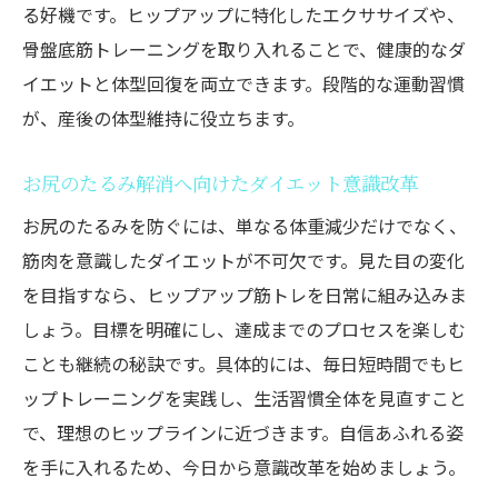
お尻まわりの筋肉を柔らかくする方法
る好機です。ヒップアップに特化したエクササイズや、
ダイエットに効くお尻ストレッチの基本ポ
骨盤底筋トレーニングを取り入れることで、健康的なダ
イント
イエットと体型回復を両立できます。段階的な運動習慣
が、産後の体型維持に役立ちます。
筋トレ前後に最適なお尻まわりストレッチ
法
お尻のたるみ解消へ向けたダイエット意識改革
硬くなった筋肉の柔軟性アップで垂れ尻対
お尻のたるみを防ぐには、単なる体重減少だけでなく、
策
筋肉を意識したダイエットが不可欠です。見た目の変化
毎日の習慣にしたいヒップストレッチのコ
を目指すなら、ヒップアップ筋トレを日常に組み込みま
ツ
しょう。目標を明確にし、達成までのプロセスを楽しむ
お尻引き締めとダイエットを叶えるストレ
ことも継続の秘訣です。具体的には、毎日短時間でもヒ
ッチ
ップトレーニングを実践し、生活習慣全体を見直すこと
ストレッチで筋トレ効果とダイエットを高
で、理想のヒップラインに近づきます。自信あふれる姿
める
を手に入れるため、今日から意識改革を始めましょう。
スクワットだけじゃ変化なし？お尻を丸く引き