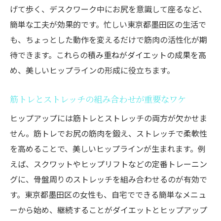
げて歩く、デスクワーク中にお尻を意識して座るなど、
ビフォーアフターで見るお尻引き締め成果
簡単な工夫が効果的です。忙しい東京都墨田区の生活で
の実例
も、ちょっとした動作を変えるだけで筋肉の活性化が期
継続できる筋トレとダイエット目標の立て
待できます。これらの積み重ねがダイエットの成果を高
方
め、美しいヒップラインの形成に役立ちます。
1ヶ月続けることで変わるお尻と体型の変化
ヒップアップ達成のための毎日の工夫とコ
筋トレとストレッチの組み合わせが重要なワケ
ツ
ヒップアップには筋トレとストレッチの両方が欠かせま
ダイエットと筋トレ効果を長く保つ秘訣と
せん。筋トレでお尻の筋肉を鍛え、ストレッチで柔軟性
は
を高めることで、美しいヒップラインが生まれます。例
えば、スクワットやヒップリフトなどの定番トレーニン
グに、骨盤周りのストレッチを組み合わせるのが有効で
す。東京都墨田区の女性も、自宅でできる簡単なメニュ
ーから始め、継続することがダイエットとヒップアップ