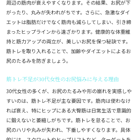
周辺の筋肉が衰えやすくなります。その結果、お尻が下
ヒップアップに必要なのは筋トレだけじゃな
がったり、丸みが失われがちです。さらに、急激なダイ
い？骨盤・姿勢・生活習慣の見直しもカギ
エットは脂肪だけでなく筋肉も減らしてしまい、引き締
骨盤の歪みとダイエット効果の深い関係性
まったヒップラインから遠ざかります。健康的な体重維
正しい姿勢がヒップアップとダイエットを
持と筋力アップの両立が、美しいお尻を保つ秘訣です。
支える理由
筋トレを取り入れることで、加齢やダイエットによるお
尻のたるみを防ぎましょう。
日常生活で実践できるダイエット意識のポ
イント
筋トレ不足が30代女性のお尻悩みに与える理由
筋トレとストレッチの組み合わせが重要な
30代女性の多くが、お尻のたるみや形の崩れを実感しや
ワケ
すいのは、筋トレ不足が主な要因です。筋肉は使わなけ
生活習慣の見直しでお尻の引き締めを加速
れば衰え、特にヒップにある大臀筋は日常生活で意識的
させる方法
に鍛えないと萎縮しがちです。筋トレを怠ることで、お
ダイエット習慣と骨盤ケアで理想のヒップ
尻のハリや丸みが失われ、下垂しやすくなります。具体
へ
的には、スクワットやヒップリフトなど、ターゲットを