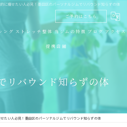
康的に痩せたい人必見！墨田区のパーソナルジムでリバウンド知らずの体
ご予約はこちら
シング
ストレッチ整体
当ジムの特徴
ブログ
アクセス
提携店舗
ダイエット
コラム
キックボクシング
でリバウンド知らずの体
トレーニング
食事指導
ストレッチ整体
痩せたい人必見！墨田区のパーソナルジムでリバウンド知らずの体