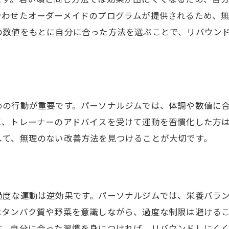
運動初心者でも安心して始められる環境
合わせたオーダーメイドのプログラムが提供されるため、
健康診断数値を意識した指導の魅力
の数値をもとに自分に合った方法を選ぶことで、リバウン
目標達成を支える三つの強みとは
田区で通える！おすすめのパーソナルジム
地域密着型パーソナルジムの選び方
健康的に痩せるためのジム比較ポイント
めの行動が重要です。パーソナルジムでは、体調や数値に
パーソナルジムで運動習慣を根付かせる
に、トレーナーのアドバイスを受けて運動を習慣化した方
通いやすさ重視のジム活用アドバイス
して、無理のない改善方法を見つけることが大切です。
健康診断後のサポートが充実したジム
初心者でも安心して通えるジムの特徴
際に通った人の声｜リバウンドなしで3kg減を達成した成
過度な運動は逆効果です。パーソナルジムでは、栄養バラ
パーソナルジム体験者のリアルな変化
はタンパク質や野菜を意識しながら、過度な制限は避ける
健康診断数値改善への具体的な実践例
す。自分に合った習慣を身につければ、リバウンドしにく