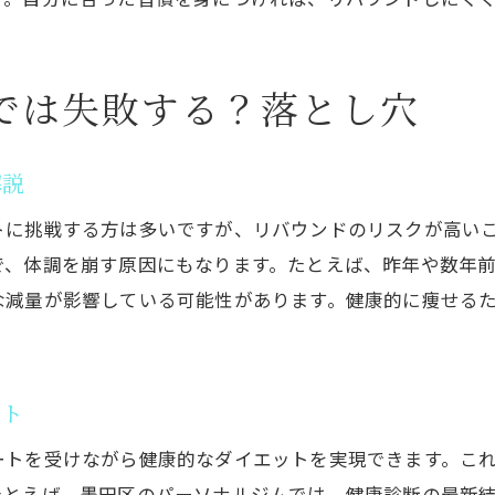
運動が苦手な方も続けられた秘訣
リバウンドしない体質づくりのコツ
では失敗する？落とし穴
継続することで得られた生活の変化
ストレス解消と健康的な減量の体験談
解説
動が苦手でも大丈夫？無理なく続けられるプログラムとは
運動初心者向けパーソナルジムの工夫
トに挑戦する方は多いですが、リバウンドのリスクが高い
無理せず続く健康的な運動プログラム
で、体調を崩す原因にもなります。たとえば、昨年や数年
な減量が影響している可能性があります。健康的に痩せる
一人ひとりに合った続けやすい指導
食事提案と運動を両立するサポート
健康診断数値を意識した無理のない指導
ート
苦手意識を克服するための習慣化方法
ートを受けながら健康的なダイエットを実現できます。こ
ずは体験から！ジム通いを始める前に知っておきたいこと
たとえば、墨田区のパーソナルジムでは、健康診断の最新