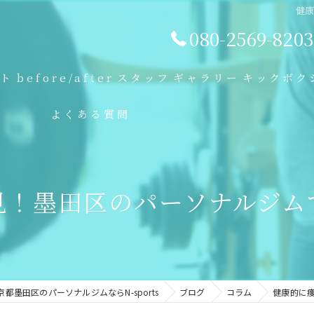
健
080-2569-8203
プト
before/after
スタッフ
ギャラリー
キックボク
よくある質問
見！墨田区のパーソナルジム
京都墨田区のパーソナルジムならN-sports
ブログ
コラム
健康的に