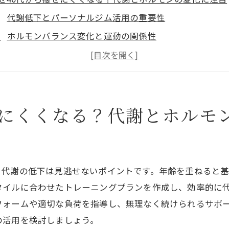
代謝低下とパーソナルジム活用の重要性
ホルモンバランス変化と運動の関係性
自宅ケアとパーソナルジムの併用効果
年齢に応じた健康的なダイエット法
健康診断の数値悪化にどう対応するか
せにくくなる？代謝とホルモ
無理なく痩せる食事習慣と運動提案
己流ダイエットでは失敗する？落とし穴
自己流ダイエットのリバウンドリスク解説
性
パーソナルジムで得られる専門的サポート
、代謝の低下は見逃せないポイントです。年齢を重ねると
誤った食事制限の危険性と正しい方法
タイルに合わせたトレーニングプランを作成し、効率的に
運動初心者が陥りやすい落とし穴を防ぐ
フォームや適切な負荷を指導し、無理なく続けられるサポ
の活用を検討しましょう。
健康維持のための無理しない習慣作り