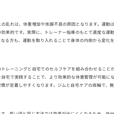
効果的な継続術とパーソナルジムの役割
康的に痩せるために必要なのは「食事・運動・生活習慣」
パーソナルジム活用で食事を見直すコツ
スの乱れは、体重増加や体調不良の原因となります。運動
つ効果的です。実際に、トレーナー指導のもとで適度な運
運動不足解消と生活リズムの整え方
になる方も、運動を取り入れることで身体の内側から変化
健康診断数値改善に役立つ生活習慣
食事管理と運動習慣の両立ポイント
毎日続けやすいパーソナルジムの活用法
のトレーニングと自宅でのセルフケアを組み合わせること
無理しない健康的な体づくりの秘訣
を自宅で実践することで、より効果的な体重管理が可能に
ーソナルジムが選ばれる3つの理由とは？
習慣が定着しやすくなります。ジムと自宅ケアの両輪で、
個別指導で続けやすいパーソナルジム
健康的に痩せたい人に選ばれる理由
リバウンド防止と習慣化の専門サポート
ます。若い頃と同じ方法では効果が出にくくなるため、自