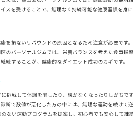
パーソナルジム体験で得られる安心感
バイスを受けることで、無理なく持続可能な健康習慣を身に
健康的に痩せるための初回カウンセリング
運動初心者が不安なく始めるための準備
体験後のジム選びで重視すべきポイント
健康を損ないリバウンドの原因となるため注意が必要です
健康診断結果を活かすアドバイスとは
田区のパーソナルジムでは、栄養バランスを考えた食事指
無理なく続けるコツと体験活用法
を継続することが、健康的なダイエット成功のカギです。
ぐ
グに挑戦して体調を崩したり、続かなくなったりしがちで
康診断で数値が悪化した方の中には、無理な運動を続けて
理のない運動プログラムを提案し、初心者でも安心して継