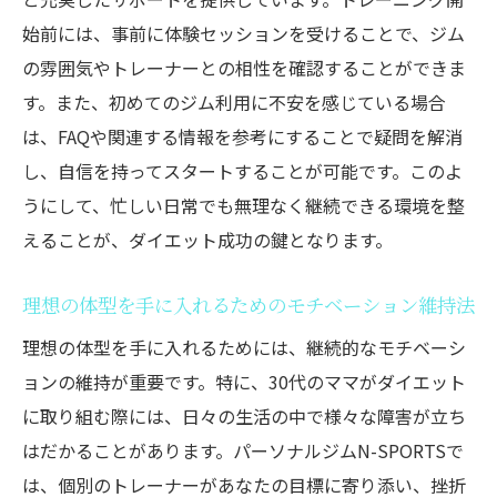
N-SPORTSのトレーナーが考える理想的な
始前には、事前に体験セッションを受けることで、ジム
ダイエット法
の雰囲気やトレーナーとの相性を確認することができま
無理なく続けるための生活習慣改善法
す。また、初めてのジム利用に不安を感じている場合
健康的な体型を維持するための食事計画
は、FAQや関連する情報を参考にすることで疑問を解消
パーソナルジムで得られる総合的なサポー
し、自信を持ってスタートすることが可能です。このよ
ト
うにして、忙しい日常でも無理なく継続できる環境を整
えることが、ダイエット成功の鍵となります。
30代ママが理想の体型を手に入れる方法
目標設定と実現のためのステップ
理想の体型を手に入れるためのモチベーション維持法
モチベーションを高めるための具体策
理想の体型を手に入れるためには、継続的なモチベーシ
N-SPORTSで学ぶダイエット成功の秘訣
ョンの維持が重要です。特に、30代のママがダイエット
長期的に理想の体型を維持するために
に取り組む際には、日々の生活の中で様々な障害が立ち
成功体験から学ぶダイエットのコツ
はだかることがあります。パーソナルジムN-SPORTSで
パーソナルジムでのトレーニングがもたら
は、個別のトレーナーがあなたの目標に寄り添い、挫折