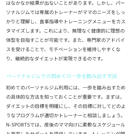
はなかなか結果が出ないことがあります。しかし、パー
レーニング方法
ソナルジムでは専属のトレーナーがママのニーズをしっ
短時間で効果を得られる時短トレーニング
かりと理解し、食事指導やトレーニングメニューをカス
法
タマイズします。これにより、無理なく健康的に理想の
パーソナルジムでの継続のコツ
体型を目指すことが可能です。また、専門家のアドバイ
たった30分で完了する効率的なトレーニン
スを受けることで、モチベーションを維持しやすくな
グ
り、継続的なダイエットが実現できるのです。
楽しみながら続けるためのヒント
パーソナルジムでの初めての一歩を踏み出す方法
隙間時間を活用したトレーニングプラン
初めてのパーソナルジム利用には、一歩を踏み出すため
ママ同士で励まし合うコミュニティ
の具体的な方法を知っておくことが重要です。まずは、
理想のボディを実現するための食事と運動のバ
ダイエットの目標を明確にし、その目標に対してどのよ
ランスを取るパーソナルジムのアプローチ
うなプログラムが適切かトレーナーと相談しましょう。
効果的なダイエットのための食事ガイド
N-SPORTSでは、産後のママ向けに柔軟なスケジュール
運動と食事のバランスの重要性
と充実したサポートを提供しています。トレーニング開