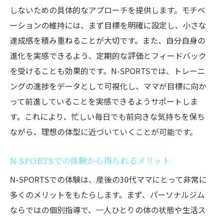
す変化
しないための具体的なアプローチを提供します。モチベ
N-SPORTSのパーソナルジムで健康的にダイエ
ーションの維持には、まず目標を明確に設定し、小さな
ットを成功させる
達成感を積み重ねることが大切です。また、自分自身の
N-SPORTSで提供される特別プログラムの
進化を実感できるよう、定期的な評価とフィードバック
特徴
を受けることも効果的です。N-SPORTSでは、トレーニ
ングの進捗をデータとして可視化し、ママが目標に向か
健康的なダイエットを実現するためのカス
って前進していることを実感できるようサポートしま
タマイズプラン
す。これにより、忙しい毎日でも前向きな気持ちを保ち
専門トレーナーが導く成功への道
ながら、理想の体型に近づいていくことが可能です。
パーソナルジムが提供する安心のサポート
体制
N-SPORTSでの体験から得られるメリット
30代ママの成功体験から学ぶN-SPORTSの
N-SPORTSでの体験は、産後の30代ママにとって非常に
魅力
多くのメリットをもたらします。まず、パーソナルジム
N-SPORTSでのダイエット体験の流れ
ならではの個別指導で、一人ひとりの体の状態や生活ス