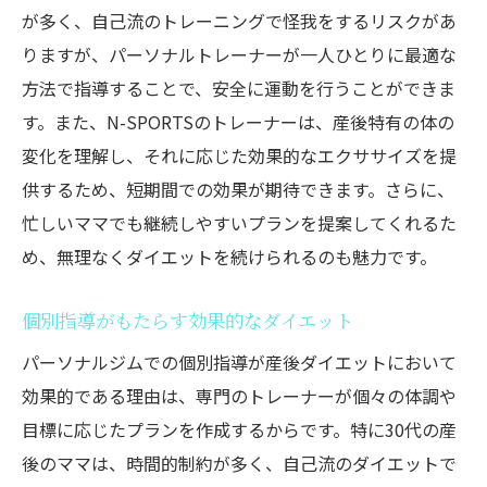
が多く、自己流のトレーニングで怪我をするリスクがあ
ストレスフリーな食事習慣の作り方
りますが、パーソナルトレーナーが一人ひとりに最適な
子育て中でも実践可能な食生活改善法
方法で指導することで、安全に運動を行うことができま
N-SPORTSで学ぶ食事サポートプログラム
す。また、N-SPORTSのトレーナーは、産後特有の体の
墨田区のN-SPORTSが選ばれる理由30代ママに
変化を理解し、それに応じた効果的なエクササイズを提
最適な環境
供するため、短期間での効果が期待できます。さらに、
産後ママに嬉しい設備とサービス
忙しいママでも継続しやすいプランを提案してくれるた
N-SPORTSが提供する安心のトレーニング
め、無理なくダイエットを続けられるのも魅力です。
環境
個別指導がもたらす効果的なダイエット
ママに優しいサポートが整った施設の紹介
パーソナルジムでの個別指導が産後ダイエットにおいて
通いやすさ抜群！アクセス便利な立地
効果的である理由は、専門のトレーナーが個々の体調や
産後ママのための特別プログラム
目標に応じたプランを作成するからです。特に30代の産
N-SPORTSの実績と信頼の理由
後のママは、時間的制約が多く、自己流のダイエットで
忙しいママでも続けられるパーソナルジムのト