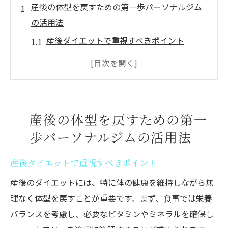
産後の体型を戻すための第一歩パーソナルジム
の活用法
産後ダイエットで重視すべきポイント
パーソナルジムでのトレーニングが産後に
効果的な理由
個別指導がもたらす効果的なダイエット
パーソナルジムでの初めての一歩を踏み出
産後の体型を戻すための第一
す方法
歩パーソナルジムの活用法
理想の体型を手に入れるためのモチベーシ
ョン維持法
産後ダイエットで重視すべきポイント
N-SPORTSでの体験から得られるメリット
産後のダイエットには、特に体の健康を維持しながら無
30代ママのためのエクササイズと筋トレ！N-
理なく体型を戻すことが重要です。まず、食事では栄養
SPORTSで始めよう
バランスを考慮し、必要なビタミンやミネラルを確保し