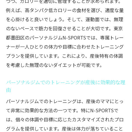
30代ママに最適なエクササイズとは
つつ、カロリーを適切に管理することが求められます。
例えば、高タンパク低カロリーの食材を選び、適度な量
筋トレで得られる産後ダイエットの効果
を心掛けると良いでしょう。そして、運動面では、無理
N-SPORTSのトレーナーによる個別エクサ
のないペースで筋力を回復させることが大切です。東京
サイズプラン
都墨田区のパーソナルジムN-SPORTSでは、専属トレー
運動不足を解消するための簡単な筋トレメ
ナーが一人ひとりの体力や目標に合わせたトレーニング
ニュー
プランを提供しています。これにより、産後特有の体調
産後の体力回復に役立つエクササイズ紹介
を考慮した無理のないダイエットが可能です。
モチベーションを保つためのエクササイズ
ルーティン
パーソナルジムでのトレーニングが産後に効果的な理
毎日が忙しい子育て中でもできる食事プランと
由
コツ
パーソナルジムでのトレーニングは、産後のママにとっ
忙しいママのための時短ヘルシーレシピ
て非常に効果的な方法の一つです。特にN-SPORTSで
無理なく続けるための食事管理方法
は、個々の体調や目標に応じたカスタマイズされたプロ
グラムを提供しています。産後は体力が落ちていること
栄養バランスを考えた食事プラン提案