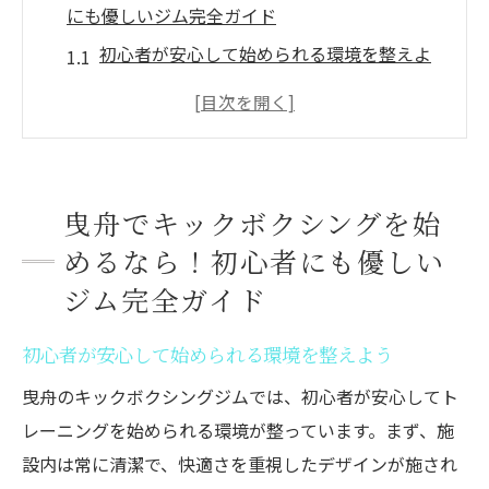
にも優しいジム完全ガイド
初心者が安心して始められる環境を整えよ
う
基礎から学べるクラスが豊富に用意
親切なインストラクターによる個別指導
通いやすさがポイント！便利なロケーショ
曳舟でキックボクシングを始
ン
めるなら！初心者にも優しい
アットホームな雰囲気で馴染みやすい
ジム完全ガイド
充実した設備で快適にトレーニング
墨田区曳舟でキックボクシングデビュー！おす
初心者が安心して始められる環境を整えよう
すめのジム一覧
曳舟のキックボクシングジムでは、初心者が安心してト
曳舟エリアのアクセス抜群なジム
レーニングを始められる環境が整っています。まず、施
初心者向けプログラムが充実したおすすめ
設内は常に清潔で、快適さを重視したデザインが施され