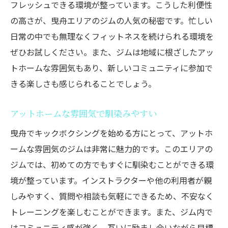
すめジムの特徴
フレッシュできる環境が整っています。こうした利便性
曳舟で話題のキックボクシングジム
の高さが、曳舟エリアのジムの人気の秘密です。忙しい
日常の中でも無理なくフィットネスを続けられる環境を
初心者向けの充実したプログラム
ぜひお試しください。また、ジムは地域に根ざしたアッ
立地や設備の良さが魅力
トホームな雰囲気もあり、新しいコミュニティに参加で
ジムごとの特色を理解しよう
きる楽しさも感じられることでしょう。
自分に合ったジムの見つけ方
おすすめジムで新しい自分を発見
アットホームな雰囲気で馴染みやすい
初心者必見！曳舟のキックボクシングジムで楽
曳舟でキックボクシングを始める方にとって、アットホ
しくトレーニング
ームな雰囲気のジムは非常に魅力的です。このエリアの
楽しみながら続けられるトレーニング
ジムでは、初めての方でもすぐに馴染むことができる環
初心者向けの楽しいクラス紹介
境が整っています。インストラクターや他の利用者が親
モチベーションを維持する秘訣
しみやすく、質問や相談も気軽にできるため、不安なく
トレーニングを楽しむことができます。また、ジム内で
曳舟ジムでの楽しいエクササイズ
はコミュニティ感が強く、互いに励まし合いながら目標