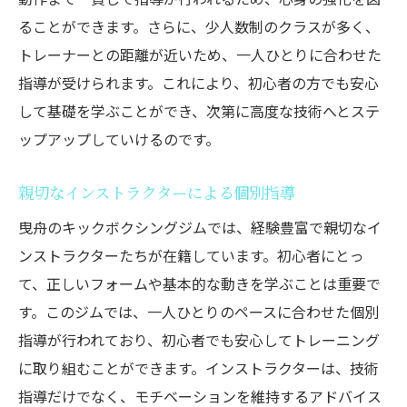
健康とフィットネスの両立を目指す
ることができます。さらに、少人数制のクラスが多く、
初心者が安心して通える曳舟のキックボクシン
トレーナーとの距離が近いため、一人ひとりに合わせた
グジムの選び方
指導が受けられます。これにより、初心者の方でも安心
初心者に優しいジムの特徴
して基礎を学ぶことができ、次第に高度な技術へとステ
安全にトレーニングするためのジム選び
ップアップしていけるのです。
インストラクターの質を重視しよう
設備や環境のチェックポイント
親切なインストラクターによる個別指導
体験レッスンでジムの雰囲気を確認
曳舟のキックボクシングジムでは、経験豊富で親切なイ
口コミやレビューを参考にする方法
ンストラクターたちが在籍しています。初心者にとっ
て、正しいフォームや基本的な動きを学ぶことは重要で
アットホームな雰囲気が魅力の曳舟のキックボ
す。このジムでは、一人ひとりのペースに合わせた個別
クシングジムに通おう
指導が行われており、初心者でも安心してトレーニング
初めてでも馴染みやすいジムの雰囲気
に取り組むことができます。インストラクターは、技術
ジムコミュニティの魅力を探る
指導だけでなく、モチベーションを維持するアドバイス