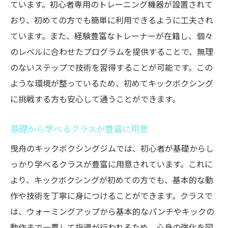
ジム
ています。初心者専用のトレーニング機器が設置されて
おり、初めての方でも簡単に利用できるように工夫され
個々のレベルに合わせたトレーニングが魅
ています。また、経験豊富なトレーナーが在籍し、個々
力
のレベルに合わせたプログラムを提供することで、無理
キックボクシングスタジオの特徴と選び方
のないステップで技術を習得することが可能です。この
ジム選びのポイントを解説
ような環境が整っているため、初めてキックボクシング
試しに通ってみたいジムのリスト
に挑戦する方も安心して通うことができます。
曳舟のキックボクシングジムで基礎から始める
新しい健康習慣
基礎から学べるクラスが豊富に用意
初心者必見！基礎から学べるプログラム
曳舟のキックボクシングジムでは、初心者が基礎からし
ストレス解消に最適なキックボクシング
っかり学べるクラスが豊富に用意されています。これに
体力アップを目指す健康習慣
より、キックボクシングが初めての方でも、基本的な動
継続しやすいトレーニングスケジュール
作や技術を丁寧に身につけることができます。クラスで
は、ウォーミングアップから基本的なパンチやキックの
健康維持に役立つ食事管理のヒント
動作まで一貫して指導が行われるため、心身の強化を図