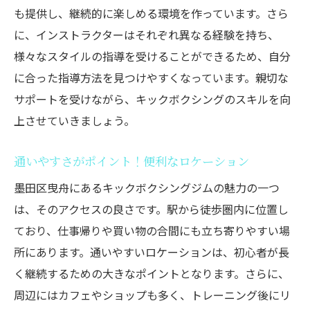
仲間と一緒に楽しむトレーニング
も提供し、継続的に楽しめる環境を作っています。さら
アットホームなジムの選び方
に、インストラクターはそれぞれ異なる経験を持ち、
長続きするためのおすすめジム
様々なスタイルの指導を受けることができるため、自分
ジムで築く新しい人間関係
に合った指導方法を見つけやすくなっています。親切な
サポートを受けながら、キックボクシングのスキルを向
親切なインストラクターがサポート！曳舟の初
上させていきましょう。
心者向けキックボクシングジム
初心者に安心感を与える指導法
通いやすさがポイント！便利なロケーション
経験豊富なインストラクターの見極め方
墨田区曳舟にあるキックボクシングジムの魅力の一つ
個別のサポートでスキルアップ
は、そのアクセスの良さです。駅から徒歩圏内に位置し
インストラクターとの信頼関係を築く
ており、仕事帰りや買い物の合間にも立ち寄りやすい場
安全に楽しむための注意点
所にあります。通いやすいロケーションは、初心者が長
初心者でも無理なく続けられる秘訣
く継続するための大きなポイントとなります。さらに、
曳舟でキックボクシングを始める方必見！おす
周辺にはカフェやショップも多く、トレーニング後にリ