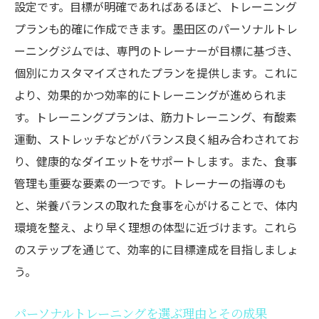
設定です。目標が明確であればあるほど、トレーニング
理想の体型を実現するために墨田区でパーソナ
プランも的確に作成できます。墨田区のパーソナルトレ
ルトレーニングを始めよう
ーニングジムでは、専門のトレーナーが目標に基づき、
理想の体型を手に入れるためのステップ
個別にカスタマイズされたプランを提供します。これに
パーソナルトレーニングでのモチベーショ
より、効果的かつ効率的にトレーニングが進められま
ン維持のコツ
す。トレーニングプランは、筋力トレーニング、有酸素
墨田区で始めるパーソナルトレーニングの
運動、ストレッチなどがバランス良く組み合わされてお
第一歩
り、健康的なダイエットをサポートします。また、食事
管理も重要な要素の一つです。トレーナーの指導のも
理想の体型を目指すためのトレーニング計
と、栄養バランスの取れた食事を心がけることで、体内
画
環境を整え、より早く理想の体型に近づけます。これら
パーソナルトレーニングでの目標設定と達
のステップを通じて、効率的に目標達成を目指しましょ
成方法
う。
理想のボディを実現するためのパーソナル
トレーニング活用法
パーソナルトレーニングを選ぶ理由とその成果