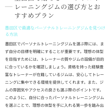
ットと具体的なダイエットプラン
レーニングジムの選び方とお
墨田区でパーソナルトレーニングを始める
すすめプラン
利点
墨田区で最適なパーソナルトレーニングジムを見つけ
具体的なダイエットプランの内容とその成
る方法
果
墨田区でパーソナルトレーニングジムを選ぶ際には、ま
パーソナルトレーニングで得られるメリッ
ず自分の目標を明確にすることが重要です。理想の体型
トとは
を目指すためには、トレーナーの質やジムの設備が目的
理想の体型に向けたダイエットプランの選
に合っているかを確認しましょう。資格を持った経験豊
び方
富なトレーナーが在籍しているジムは、安心してトレー
墨田区のジムが提供する多様なダイエット
ニングに集中できる環境を提供してくれます。また、ジ
プラン
ムの雰囲気やアクセスの良さも選ぶ際のポイントです。
パーソナルトレーニングの効果を最大限に
このように、自分に合ったパーソナルトレーニングジム
活かす方法
を選ぶことで、理想の体型を手に入れる第一歩を踏み出