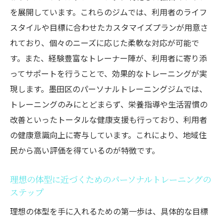
パーソナルトレーニングで健康的に痩せる！墨
を展開しています。これらのジムでは、利用者のライフ
田区のジムが提供するダイエットプラン
スタイルや目標に合わせたカスタマイズプランが用意さ
パーソナルトレーニングで得られるダイエ
れており、個々のニーズに応じた柔軟な対応が可能で
ット効果
す。また、経験豊富なトレーナー陣が、利用者に寄り添
健康的な体型を目指すパーソナルダイエッ
ってサポートを行うことで、効果的なトレーニングが実
トプラン
現します。墨田区のパーソナルトレーニングジムでは、
墨田区のジムが提供する具体的なダイエッ
トレーニングのみにとどまらず、栄養指導や生活習慣の
トプラン
改善といったトータルな健康支援も行っており、利用者
の健康意識向上に寄与しています。これにより、地域住
パーソナルトレーニングを活用した食事管
民から高い評価を得ているのが特徴です。
理方法
健康的に痩せるためのトレーニングメニュ
理想の体型に近づくためのパーソナルトレーニングの
ー紹介
ステップ
ダイエットを成功させるためのパーソナル
理想の体型を手に入れるための第一歩は、具体的な目標
トレーニングの活用法