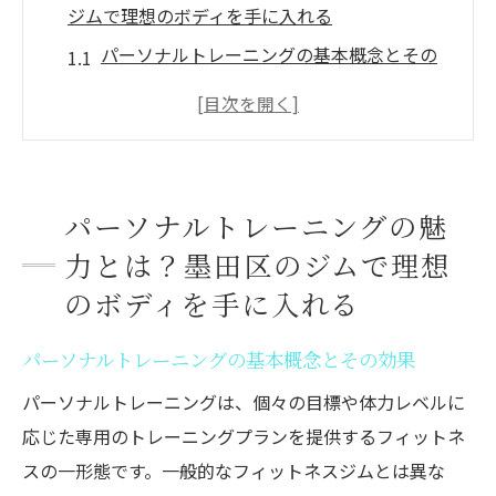
ジムで理想のボディを手に入れる
パーソナルトレーニングの基本概念とその
効果
墨田区のジムが提供するパーソナルトレー
ニングのユニークな特徴
理想の体型に近づくためのパーソナルトレ
パーソナルトレーニングの魅
ーニングのステップ
力とは？墨田区のジムで理想
パーソナルトレーニングを選ぶ理由とその
のボディを手に入れる
成果
墨田区でのパーソナルトレーニングの実際
パーソナルトレーニングの基本概念とその効果
の体験談
パーソナルトレーニングは、個々の目標や体力レベルに
パーソナルトレーニングで健康的なボディ
応じた専用のトレーニングプランを提供するフィットネ
メイクを実現
スの一形態です。一般的なフィットネスジムとは異な
墨田区で始めるパーソナルトレーニングジムの