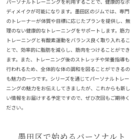
パーソナルトレーニングを利用することで、健康的なボ
身につける！墨田区のおすすめジム
ディメイクが可能になります。墨田区のジムでは、専門
健康的な生活習慣を続けるためのパーソナ
のトレーナーが体質や目標に応じたプランを提供し、無
ルトレーニング
理のない健康的なトレーニングをサポートします。筋力
墨田区のジムがサポートする生活習慣改善
トレーニングと有酸素運動をバランス良く取り入れるこ
プラン
とで、効率的に脂肪を減らし、筋肉をつけることができ
パーソナルトレーニングでの健康的な食事
ます。また、トレーニング後のストレッチや栄養指導も
習慣の取り入れ方
行われるため、全体的な体の調和を図ることができるの
パーソナルトレーニングによるライフスタ
も魅力の一つです。シリーズを通じてパーソナルトレー
イルの変化
ニングの魅力をお伝えしてきましたが、これからも新し
健康維持に役立つパーソナルトレーニング
い情報をお届けする予定ですので、ぜひ次回もご期待く
の活用法
ださい。
墨田区での健康的な生活習慣をサポートす
るジム紹介
墨田区で始めるパーソナルト
墨田区でパーソナルトレーニングを始めるメリ