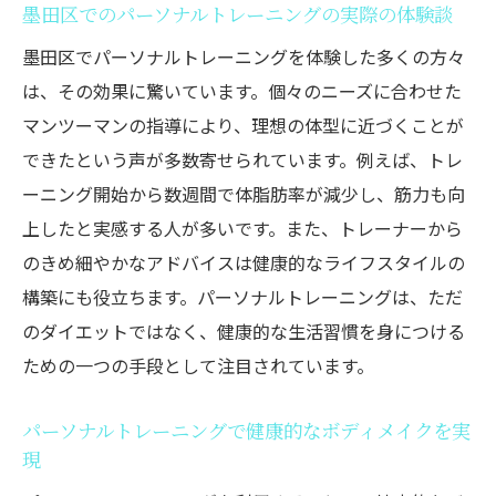
墨田区でのパーソナルトレーニングの実際の体験談
ット成功！実際のプランと効果をご紹介
墨田区でパーソナルトレーニングを体験した多くの方々
成功事例から学ぶ！パーソナルトレーニン
は、その効果に驚いています。個々のニーズに合わせた
グの効果
マンツーマンの指導により、理想の体型に近づくことが
墨田区のジムで成功したダイエット体験談
できたという声が多数寄せられています。例えば、トレ
ダイエット効果を最大化するパーソナルト
ーニング開始から数週間で体脂肪率が減少し、筋力も向
レーニングプラン
上したと実感する人が多いです。また、トレーナーから
成功に導くパーソナルトレーニングの工夫
のきめ細やかなアドバイスは健康的なライフスタイルの
と実践
構築にも役立ちます。パーソナルトレーニングは、ただ
パーソナルトレーニングでのダイエット成
のダイエットではなく、健康的な生活習慣を身につける
功の秘訣
ための一つの手段として注目されています。
実際に効果を感じたダイエットプランの紹
介
パーソナルトレーニングで健康的なボディメイクを実
現
パーソナルトレーニングで健康的な生活習慣を