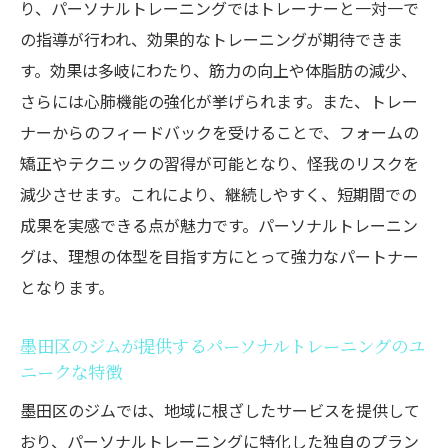
り、パーソナルトレーニングではトレーナーと一対一で
選び方とおすすめプラン
の指導が行われ、効果的なトレーニングが期待できま
墨田区で最適なパーソナルトレーニングジ
す。効果は多岐にわたり、筋力の向上や体脂肪の減少、
ムを見つける方法
さらには心肺機能の強化が挙げられます。また、トレー
ジム選びのポイント：設備、トレーナー、
ナーからのフィードバックを受けることで、フォームの
料金
矯正やテクニックの習得が可能となり、怪我のリスクを
減少させます。これにより、継続しやすく、短期間での
おすすめのパーソナルトレーニングプラン
成果を実感できる点が魅力です。パーソナルトレーニン
比較
グは、理想の体型を目指す方にとって強力なパートナー
パーソナルトレーニングジムのプラン内容
となります。
とその効果
初心者におすすめの墨田区のパーソナルト
墨田区のジムが提供するパーソナルトレーニングのユ
レーニングジム
ニークな特徴
パーソナルトレーニングの予約方法と注意
墨田区のジムでは、地域に根ざしたサービスを提供して
点
おり、パーソナルトレーニングに特化した独自のプラン