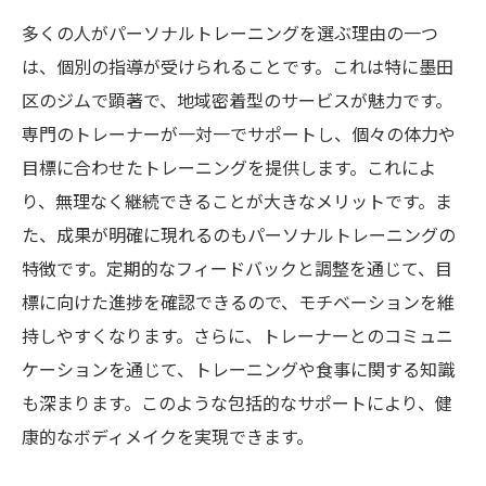
専門のトレーナーと一緒に目標達成！墨田区の
多くの人がパーソナルトレーニングを選ぶ理由の一つ
パーソナルトレーニングジムの特徴
は、個別の指導が受けられることです。これは特に墨田
専門トレーナーによる個別指導のメリット
区のジムで顕著で、地域密着型のサービスが魅力です。
墨田区のジムのトレーナーが提供するサポ
専門のトレーナーが一対一でサポートし、個々の体力や
ート内容
目標に合わせたトレーニングを提供します。これによ
トレーナーとの信頼関係を築くためのポイ
り、無理なく継続できることが大きなメリットです。ま
ント
た、成果が明確に現れるのもパーソナルトレーニングの
パーソナルトレーナーによる効果的な指導
特徴です。定期的なフィードバックと調整を通じて、目
方法
標に向けた進捗を確認できるので、モチベーションを維
トレーナーからのフィードバックを活かし
持しやすくなります。さらに、トレーナーとのコミュニ
たトレーニング
ケーションを通じて、トレーニングや食事に関する知識
も深まります。このような包括的なサポートにより、健
墨田区のジムでのトレーナーとのコミュニ
康的なボディメイクを実現できます。
ケーションの重要性
墨田区のパーソナルトレーニングジムでダイエ