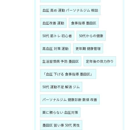
血圧 高め 運動 パーソナルジム 相談
血圧改善 運動
食事指導 墨田区
50代 筋トレ 初心者
50代からの健康
高血圧 対策 運動
更年期 健康管理
生活習慣病 予防 墨田区
定年後の体力作り
「血圧 下げる 食事指導 墨田区」
50代 運動不足 解消 ジム
パーソナルジム 健康診断 数値 改善
薬に頼らない 血圧対策
墨田区 習い事 50代 男性