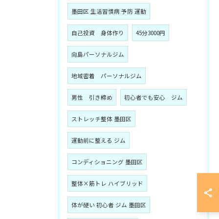
墨田区 生活習慣病 予防 運動
自己投資 身体作り
45分3000円
向島パーソナルジム
地域密着 パーソナルジム
男性 引き締め
初心者でも安心 ジム
ストレッチ整体 墨田区
運動前に整える ジム
コンディショニング 墨田区
整体×筋トレ ハイブリッド
体が硬い 初心者 ジム 墨田区