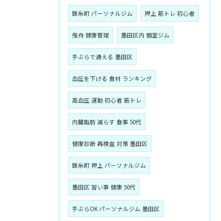
錦糸町 パーソナルジム
押上 筋トレ 初心者
曳舟 健康管理
墨田区内 個室ジム
手ぶらで通える 墨田区
血圧を下げる 食材 ランキング
高血圧 運動 初心者 筋トレ
内臓脂肪 減らす 食事 50代
健康診断 再検査 対策 墨田区
錦糸町 押上 パーソナルジム
墨田区 習い事 健康 50代
手ぶらOK パーソナルジム 墨田区