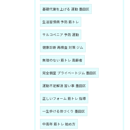
基礎代謝を上げる 運動 墨田区
生活習慣病 予防 筋トレ
サルコペニア 予防 運動
健康診断 再検査 対策 ジム
無理のない 筋トレ 高齢者
完全個室 プライベートジム 墨田区
運動不足解消 習い事 墨田区
正しいフォーム 筋トレ 指導
一生歩ける体づくり 墨田区
中高年 筋トレ 始め方