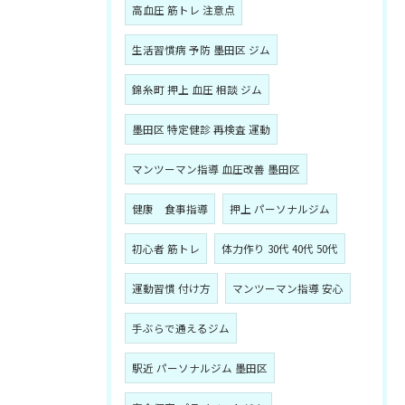
高血圧 筋トレ 注意点
生活習慣病 予防 墨田区 ジム
錦糸町 押上 血圧 相談 ジム
墨田区 特定健診 再検査 運動
マンツーマン指導 血圧改善 墨田区
健康 食事指導
押上 パーソナルジム
初心者 筋トレ
体力作り 30代 40代 50代
運動習慣 付け方
マンツーマン指導 安心
手ぶらで通えるジム
駅近 パーソナルジム 墨田区