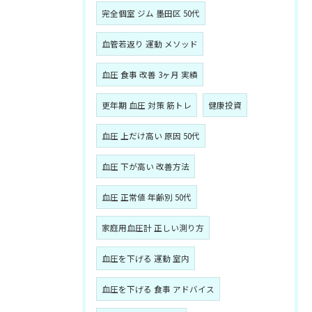
完全個室 ジム 墨田区 50代
血管若返り 運動 メソッド
血圧 食事 改善 3ヶ月 実績
更年期 血圧 対策 筋トレ
健康投資
血圧 上だけ高い 原因 50代
血圧 下が高い 改善方法
血圧 正常値 年齢別 50代
家庭用血圧計 正しい測り方
血圧を下げる 運動 室内
血圧を下げる 食事 アドバイス