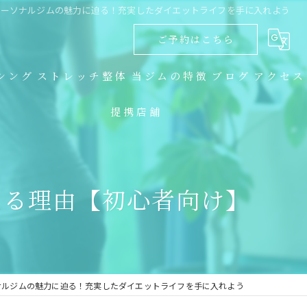
パーソナルジムの魅力に迫る！充実したダイエットライフを手に入れよう
ご予約はこちら
シング
ストレッチ整体
当ジムの特徴
ブログ
アクセス
提携店舗
ダイエット
コラム
キックボクシング
える理由【初心者向け】
トレーニング
食事指導
ストレッチ整体
ナルジムの魅力に迫る！充実したダイエットライフを手に入れよう