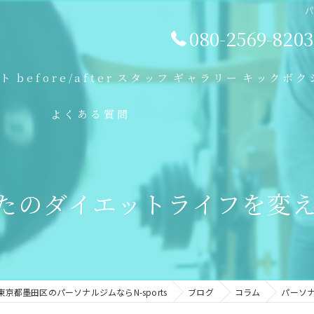
080-2569-8203
プト
before/after
スタッフ
ギャラリー
キックボク
よくある質問
たのダイエットライフを変
東京都墨田区のパーソナルジムならN-sports
ブログ
コラム
パーソ