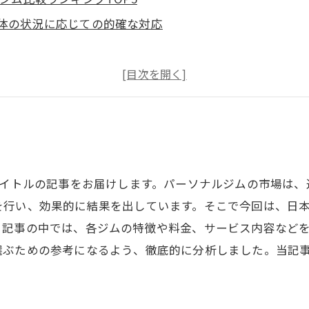
身体の状況に応じての的確な対応
間で効果を実感！」実際に通う人が選んだパーソナルジム比較
ントレーナーが鍛える！パーソナルジム比較ランキングTOP5
満足度抜群！」実際に通う人が選んだパーソナルジム比較ラン
5
タイトルの記事をお届けします。パーソナルジムの市場は
を行い、効果的に結果を出しています。そこで今回は、日本
。記事の中では、各ジムの特徴や料金、サービス内容など
選ぶための参考になるよう、徹底的に分析しました。当記