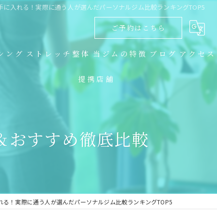
手に入れる！実際に通う人が選んだパーソナルジム比較ランキングTOP5
ご予約はこちら
シング
ストレッチ整体
当ジムの特徴
ブログ
アクセス
提携店舗
ダイエット
コラム
キックボクシング
＆おすすめ徹底比較
トレーニング
食事指導
ストレッチ整体
れる！実際に通う人が選んだパーソナルジム比較ランキングTOP5