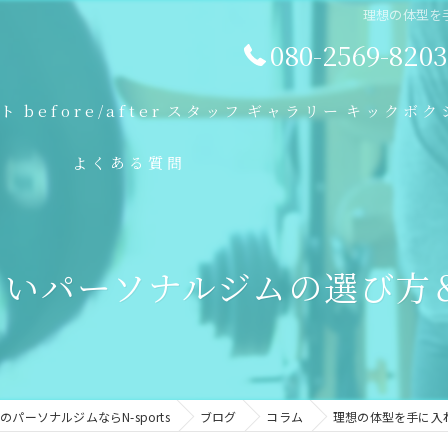
理想の体型を
080-2569-8203
プト
before/after
スタッフ
ギャラリー
キックボク
よくある質問
ないパーソナルジムの選び方
パーソナルジムならN-sports
ブログ
コラム
理想の体型を手に入