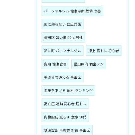
パーソナルジム 健康診断 数値 改善
薬に頼らない 血圧対策
墨田区 習い事 50代 男性
錦糸町 パーソナルジム
押上 筋トレ 初心者
曳舟 健康管理
墨田区内 個室ジム
手ぶらで通える 墨田区
血圧を下げる 食材 ランキング
高血圧 運動 初心者 筋トレ
内臓脂肪 減らす 食事 50代
健康診断 再検査 対策 墨田区