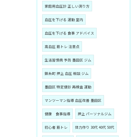
家庭用血圧計 正しい測り方
血圧を下げる 運動 室内
血圧を下げる 食事 アドバイス
高血圧 筋トレ 注意点
生活習慣病 予防 墨田区 ジム
錦糸町 押上 血圧 相談 ジム
墨田区 特定健診 再検査 運動
マンツーマン指導 血圧改善 墨田区
健康 食事指導
押上 パーソナルジム
初心者 筋トレ
体力作り 30代 40代 50代