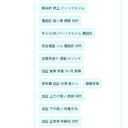
錦糸町 押上 パーソナルジム
墨田区 習い事 健康 50代
手ぶらOK パーソナルジム 墨田区
完全個室 ジム 墨田区 50代
血管若返り 運動 メソッド
血圧 食事 改善 3ヶ月 実績
更年期 血圧 対策 筋トレ
健康投資
血圧 上だけ高い 原因 50代
血圧 下が高い 改善方法
血圧 正常値 年齢別 50代