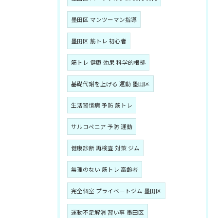
墨田区 マンツーマン指導
墨田区 筋トレ 初心者
筋トレ 健康 効果 科学的根拠
基礎代謝を上げる 運動 墨田区
生活習慣病 予防 筋トレ
サルコペニア 予防 運動
健康診断 再検査 対策 ジム
無理のない 筋トレ 高齢者
完全個室 プライベートジム 墨田区
運動不足解消 習い事 墨田区