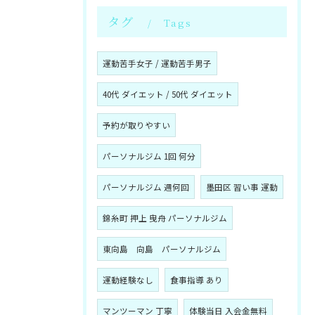
タグ
Tags
運動苦手女子 / 運動苦手男子
40代 ダイエット / 50代 ダイエット
予約が取りやすい
パーソナルジム 1回 何分
パーソナルジム 週何回
墨田区 習い事 運動
錦糸町 押上 曳舟 パーソナルジム
東向島 向島 パーソナルジム
運動経験なし
食事指導 あり
マンツーマン 丁寧
体験当日 入会金無料