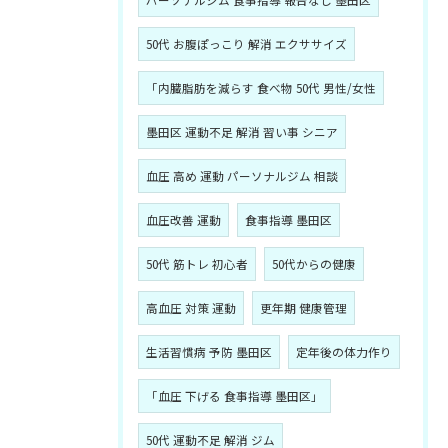
パーソナルジム 食事指導 報告なし 墨田区
50代 お腹ぽっこり 解消 エクササイズ
「内臓脂肪を減らす 食べ物 50代 男性/女性
墨田区 運動不足 解消 習い事 シニア
血圧 高め 運動 パーソナルジム 相談
血圧改善 運動
食事指導 墨田区
50代 筋トレ 初心者
50代からの健康
高血圧 対策 運動
更年期 健康管理
生活習慣病 予防 墨田区
定年後の体力作り
「血圧 下げる 食事指導 墨田区」
50代 運動不足 解消 ジム