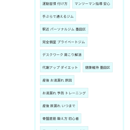
運動習慣 付け方
マンツーマン指導 安心
手ぶらで通えるジム
駅近 パーソナルジム 墨田区
完全個室 プライベートジム
デスクワーク 肩こり解消
代謝アップ ダイエット
健康維持 墨田区
産後 お湯漏れ 原因
お湯漏れ 予防 トレーニング
産後 尿漏れ いつまで
骨盤底筋 鍛え方 初心者