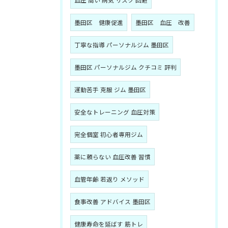
血圧 高い 病気 リスク 回避
墨田区 健康促進
墨田区 血圧 改善
丁寧な指導 パーソナルジム 墨田区
墨田区 パーソナルジム クチコミ 評判
運動苦手 克服 ジム 墨田区
安全なトレーニング 血圧対策
完全個室 初心者専用ジム
薬に頼らない 血圧改善 習慣
血管年齢 若返り メソッド
食事改善 アドバイス 墨田区
健康寿命を延ばす 筋トレ